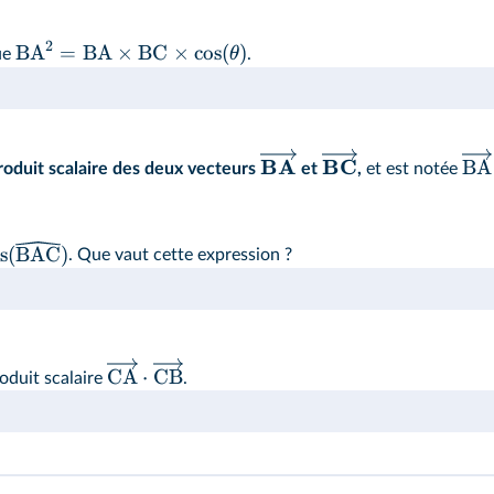
2
BA
=
BA
×
BC
×
cos
(
)
θ
ue
.
BA
BC
BA
roduit scalaire des deux vecteurs
et
,
et est notée
s
(
BAC
)
. Que vaut cette expression ?
CA
⋅
CB
oduit scalaire
.