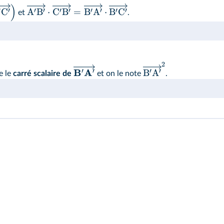
)
′
′
′
′
′
′
′
′
′
′
C
A
B
⋅
C
B
=
B
A
⋅
B
C
et
.
2
B
A
′
′
′
′
B
A
e le
carré scalaire de
et on le note
.