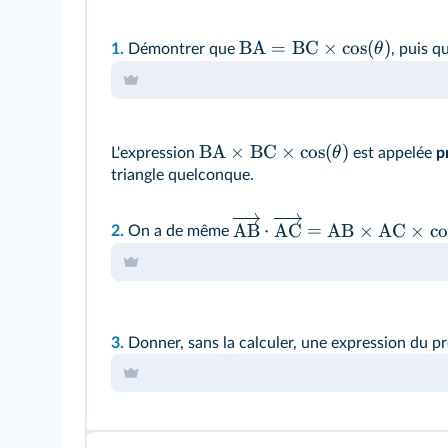
BA
=
BC
×
cos
(
)
θ
1.
Démontrer que
, puis q
BA
×
BC
×
cos
(
)
θ
L'expression
est appelée
p
triangle quelconque.
AB
⋅
AC
=
AB
×
AC
×
co
2.
On a de même
3.
Donner, sans la calculer, une expression du pr