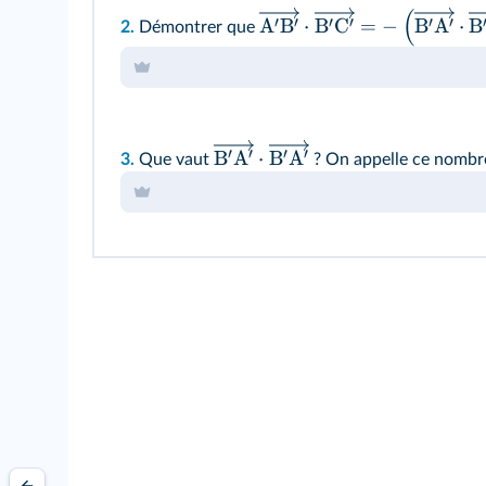
(
′
′
′
′
′
′
A
B
⋅
B
C
=
−
B
A
⋅
B
2.
Démontrer que
′
′
′
′
B
A
⋅
B
A
3.
Que vaut
? On appelle ce nombr