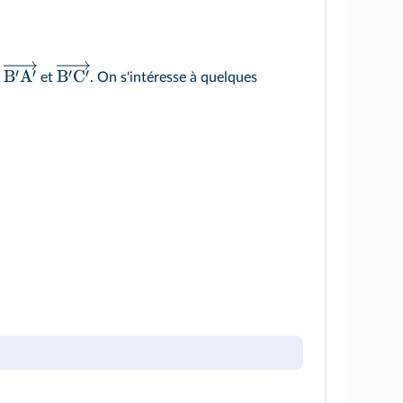
′
′
′
′
B
A
B
C
s
et
. On s'intéresse à quelques