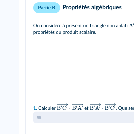
Propriétés algébriques
Partie B
A
On considère à présent un triangle non aplati
propriétés du produit scalaire.
′
′
′
′
′
′
′
′
B
C
⋅
B
A
B
A
⋅
B
C
1.
Calculer
et
. Que se