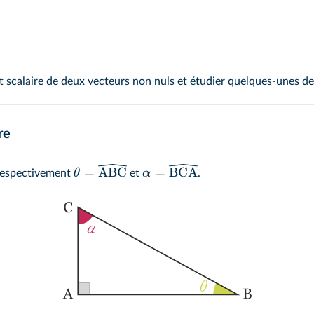
 scalaire de deux vecteurs non nuls et étudier quelques‑unes de 
re
=
ABC
=
BCA
θ
α
respectivement
et
.