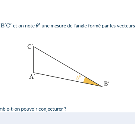
′
′
′
′
B
C
θ
et on note
une mesure de l'angle formé par les vecteur
mble‑t‑on pouvoir conjecturer ?