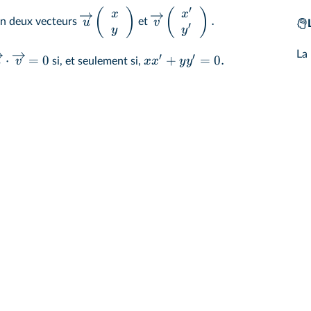
′
(
)
(
)
x
x
.
u
v
an deux vecteurs
et
′
y
y
La 
′
′
⋅
=
0
+
=
0.
u
v
x
x
y
y
si, et seulement si,