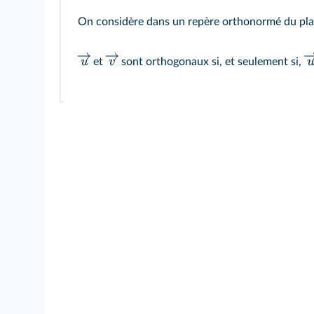
On considère dans un repère orthonormé du pl
u
v
et
sont orthogonaux si, et seulement si,