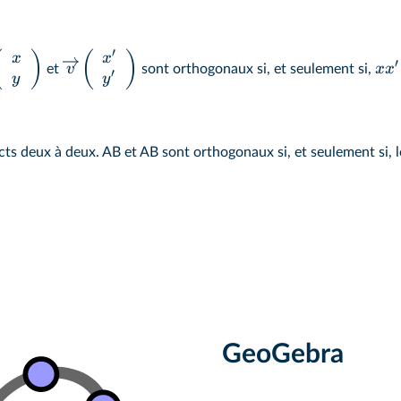
′
(
)
(
)
x
x
′
v
x
x
et
sont orthogonaux si, et seulement si,
′
y
y
cts deux à deux. AB et AB sont orthogonaux si, et seulement si, l
GeoGebra