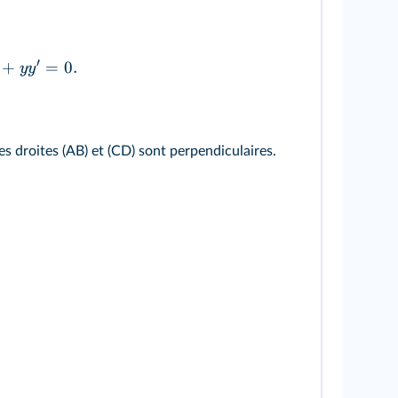
′
+
=
0.
y
y
es droites (AB) et (CD) sont perpendiculaires.