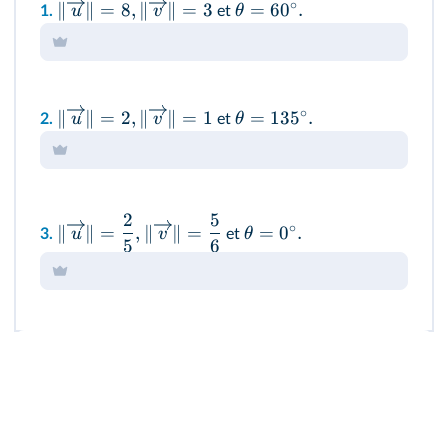
∘
∥
∥
=
8
,
∥
∥
=
3
=
6
0
.
u
v
θ
1.
et
∘
∥
∥
=
2
,
∥
∥
=
1
=
13
5
.
u
v
θ
2.
et
2
5
∘
∥
∥
=
,
∥
∥
=
=
0
.
u
v
θ
3.
et
5
6