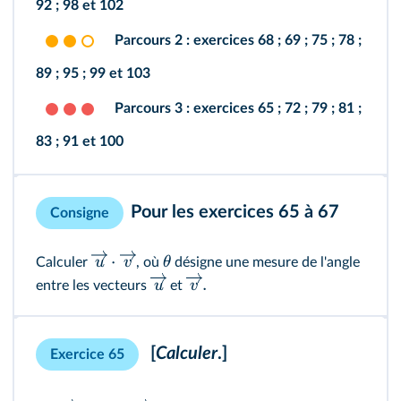
92
;
98
et
102
Parcours 2 :
exercices
68
;
69
;
75
;
78
;
89
;
95
;
99
et
103
Parcours 3 :
exercices
65
;
72
;
79
;
81
;
83
;
91
et
100
Pour les
exercices 65
à
67
Consigne
⋅
u
v
θ
Calculer
, où
désigne une mesure de l'angle
.
u
v
entre les vecteurs
et
[
Calculer
.]
Exercice 65