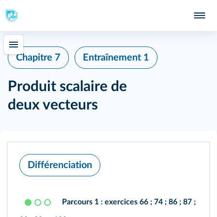
Chapitre 7
Entraînement 1
Produit scalaire de
deux vecteurs
Différenciation
Parcours 1 :
exercices
66
;
74
;
86
;
87
;