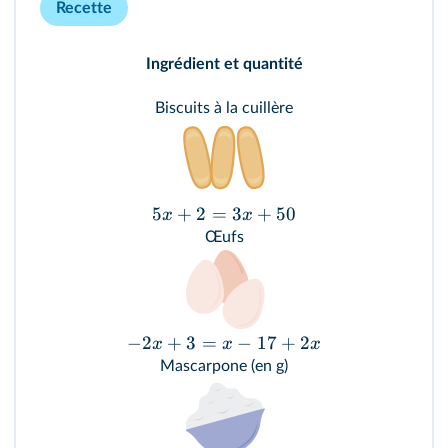
Recette
Ingrédient et quantité
Biscuits à la cuillère
5
+
2
=
3
+
50
x
x
Œufs
−
2
+
3
=
−
17
+
2
x
x
x
Mascarpone (en g)