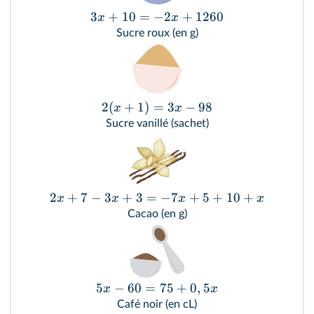
3
+
10
=
−
2
+
1260
x
x
Sucre roux (en g)
2
(
+
1
)
=
3
−
98
x
x
Sucre vanillé (sachet)
2
+
7
−
3
+
3
=
−
7
+
5
+
10
+
x
x
x
x
Cacao (en g)
5
−
60
=
75
+
0
,
5
x
x
Café noir (en cL)