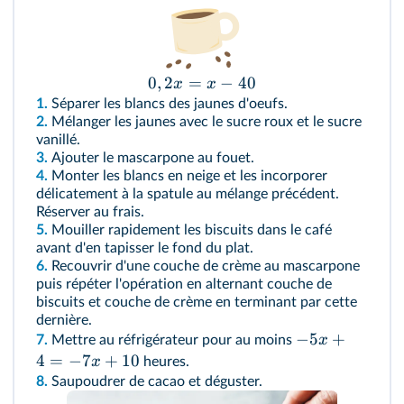
0
,
2
=
−
40
x
x
1.
Séparer les blancs des jaunes d'oeufs.
2.
Mélanger les jaunes avec le sucre roux et le sucre
vanillé.
3.
Ajouter le mascarpone au fouet.
4.
Monter les blancs en neige et les incorporer
délicatement à la spatule au mélange précédent.
Réserver au frais.
5.
Mouiller rapidement les biscuits dans le café
avant d'en tapisser le fond du plat.
6.
Recouvrir d'une couche de crème au mascarpone
puis répéter l'opération en alternant couche de
biscuits et couche de crème en terminant par cette
dernière.
−
5
+
x
7.
Mettre au réfrigérateur pour au moins
4
=
−
7
+
10
x
heures.
8.
Saupoudrer de cacao et déguster.