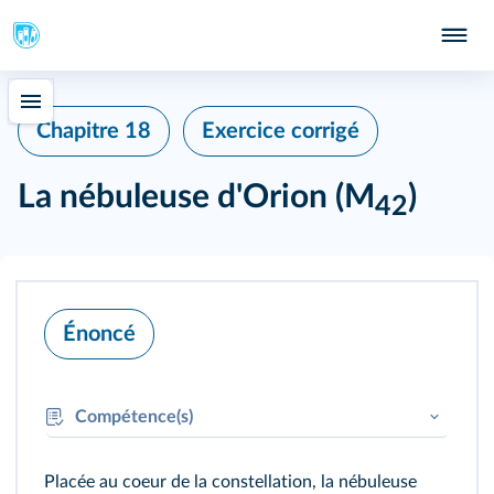
Chapitre 18
Exercice corrigé
La nébuleuse d'Orion (M
)
42
Énoncé
Compétence(s)
RAI/MOD :
Utiliser un modèle
Placée au coeur de la constellation, la nébuleuse
MATH :
Effectuer un calcul littéral