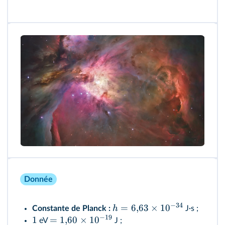
Donnée
−
34
=
6
,
63
×
1
0
h
Constante de Planck :
J·s ;
−
19
1
=
1
,
60
×
1
0
eV
J ;