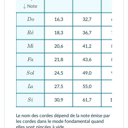
↓
Note
Do
16,3
32,7
65,4
ˊ
R
e
18,3
36,7
73,4
M
i
20,6
41,2
82,4
F
a
21,8
43,6
87,3
S
o
l
24,5
49,0
98,0
L
a
27,5
55,0
110
S
i
30,9
61,7
123,5
Le nom des cordes dépend de la note émise par
les cordes dans le mode fondamental quand
elles sont pincées à vide.