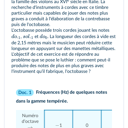
e
la famille des violons au XVI
siècle en Italie. La
recherche d'instruments à cordes avec ce timbre
particulier mais capables de jouer des notes plus
graves a conduit à l'élaboration de la contrebasse
puis de l'octobasse.
L'octobasse possède trois cordes jouant les notes
d
o
so
l
d
o
,
et
. La longueur des cordes à vide est
‑1
‑1
0
de 2,15 mètres mais le musicien peut réduire cette
longueur en appuyant sur des manettes métalliques.
L'objectif de cet exercice est de répondre au
problème que se pose le luthier : comment peut-il
produire des notes de plus en plus graves avec
l'instrument qu'il fabrique, l'octobasse ?
Fréquences (Hz) de quelques notes
Doc. 1
dans la gamme tempérée.
Numéro
d'octave
−
1
0
1
→