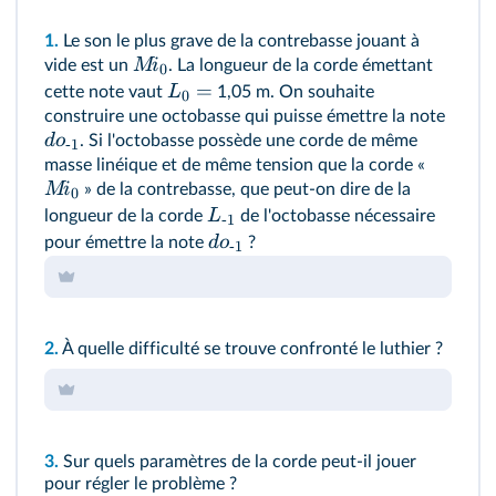
1.
Le son le plus grave de la contrebasse jouant à
M
i
vide est un
. La longueur de la corde émettant
0
=
L
cette note vaut
1,05 m. On souhaite
0
construire une octobasse qui puisse émettre la note
d
o
. Si l'octobasse possède une corde de même
‑1
masse linéique et de même tension que la corde «
M
i
» de la contrebasse, que peut-on dire de la
0
L
longueur de la corde
de l'octobasse nécessaire
‑1
d
o
pour émettre la note
?
‑1
2.
À quelle difficulté se trouve confronté le luthier ?
3.
Sur quels paramètres de la corde peut-il jouer
pour régler le problème ?