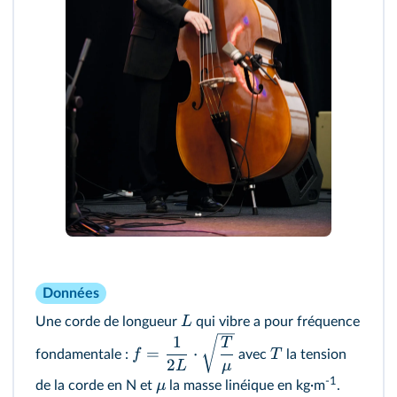
Données
L
Une corde de longueur
qui vibre a pour fréquence
1
T
=
⋅
f
T
fondamentale :
avec
la tension
2
L
μ
‑1
μ
de la corde en N et
la masse linéique en kg·m
.