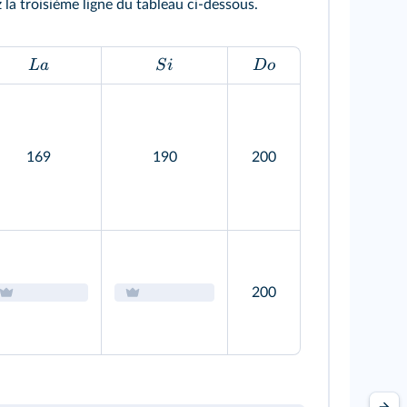
la troisième ligne du tableau ci-dessous.
L
a
S
i
Do
169
190
200
200