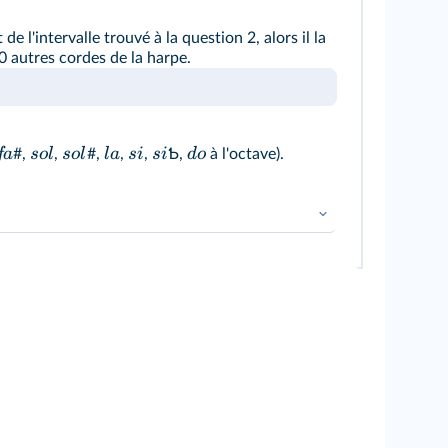
de l'intervalle trouvé à la question 2, alors il la
0 autres cordes de la harpe.
f
a
so
l
so
l
l
a
s
i
s
i
d
o
#,
,
#,
,
,
Ƅ,
à l'octave).