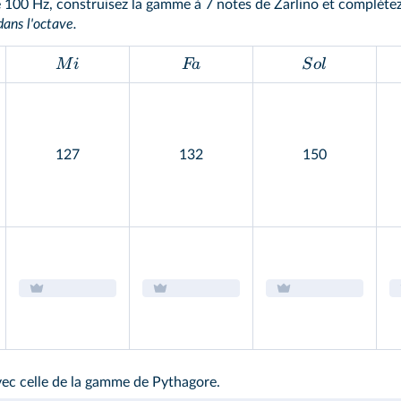
 100 Hz, construisez la gamme à 7 notes de Zarlino et complétez 
dans l'octave.
M
i
F
a
S
o
l
127
132
150
ec celle de la gamme de Pythagore.