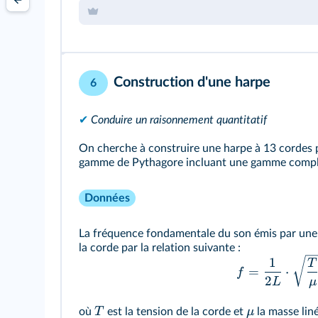
Construction d'une harpe
6
✔
Conduire un raisonnement quantitatif
On cherche à construire une harpe à 13 cordes p
gamme de Pythagore incluant une gamme complète
Données
La fréquence fondamentale du son émis par une c
la corde par la relation suivante :
1
T
=
⋅
f
2
L
μ
T
μ
où
est la tension de la corde et
la masse lin