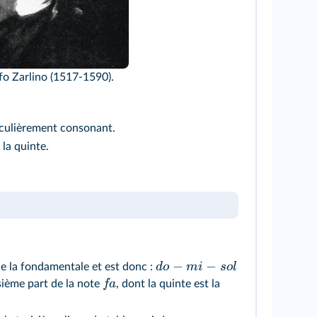
fo Zarlino (1517-1590).
ticulièrement consonant.
 la quinte.
−
−
d
o
mi
so
l
t de la fondamentale et est donc :
f
a
isième part de la note
, dont la quinte est la