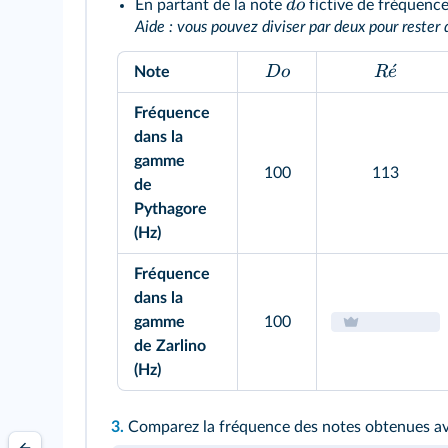
d
o
En partant de la note
fictive de fréquence
Aide : vous pouvez diviser par deux pour rester 
ˊ
Do
R
e
Note
Fréquence
dans la
gamme
100
113
de
Pythagore
(Hz)
Fréquence
dans la
gamme
100
de Zarlino
(Hz)
3.
Comparez la fréquence des notes obtenues av