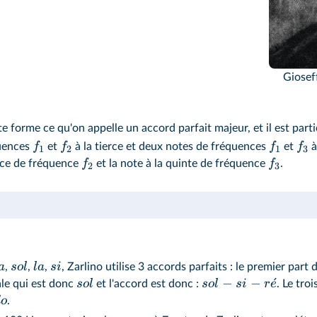
Giosef
nte forme ce qu'on appelle un accord parfait majeur, et il est par
f
f
f
f
quences
et
à la tierce et deux notes de fréquences
et
à
1
2
1
3
f
f
erce de fréquence
et la note à la quinte de fréquence
.
2
3
a
so
l
l
a
s
i
,
,
,
, Zarlino utilise 3 accords parfaits : le premier par
−
−
ˊ
so
l
so
l
s
i
r
e
ale qui est donc
et l'accord est donc :
. Le tro
d
o
.