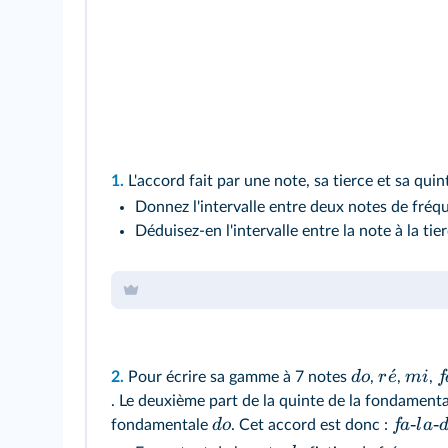
1.
L'accord fait par une note, sa tierce et sa qui
Donnez l'intervalle entre deux notes de fré
Déduisez-en l'intervalle entre la note à la ti
ˊ
d
o
r
e
mi
f
2.
Pour écrire sa gamme à 7 notes
,
,
,
. Le deuxième part de la quinte de la fondament
‑
‑
d
o
f
a
l
a
fondamentale
. Cet accord est donc :