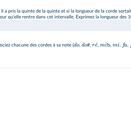
 a pris la quinte de la quinte et si la longueur de la corde sortait 
our qu'elle rentre dans cet intervalle. Exprimez la longueur des 1
ˊ
d
o
d
o
r
e
mi
mi
f
a
ciez chacune des cordes à sa note (
,
#,
,
Ƅ,
,
,