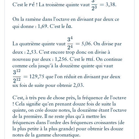
3
ˊ
=
r
e
C'est le
! La troisième quinte vaut
3,38.
3
2
On la ramène dans l'octave en divisant par deux ce
l
a
qui donne : 1,69. C'est le
.
4
3
=
La quatrième quinte vaut
5,06. On divise par
4
2
deux : 2,53. C'est encore trop donc on divise à
mi
nouveau par deux : 1,256. C'est le
. On continue
comme cela jusqu'à la douzième quinte qui vaut
12
3
=
129,75 que l'on réduit en divisant par deux
12
2
six fois de suite pour obtenir 2,03.
C'est, à très peu de chose près, la fréquence de l'octave
! Cela signifie qu'en prenant douze fois de suite la
quinte, on crée douze notes, la douzième étant l'octave
de la première. Il ne reste plus qu'à mettre les
fréquences dans l'ordre des fréquences croissantes (de
la plus petite à la plus grande) pour obtenir les douze
notes de la gamme chromatique.