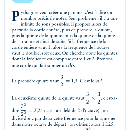
Pythagore veut créer une gamme, c'est-à-dire un
nombre précis de notes. Seul problème : il y a une
infinité de sons possibles. Il propose alors de
partir de la corde entière, puis de prendre la quinte,
puis la quinte de la quinte, puis la quinte de la quinte
de la quinte et ainsi de suite. Si la fréquence de la
corde entière vaut 1, alors la fréquence de l'octave
vaut le double, soit deux. On cherche donc les quintes
dont la fréquence est comprise entre 1 et 2. Prenons
d
o
une corde qui fait sonner un
.
3
=
so
l
La première quinte vaut
1,5. C'est le
.
2
3
3
×
La deuxième quinte de la quinte vaut
, c'est-à-
2
2
2
3
=
dire
2,25 ; c'est au-delà de 2 (l'octave) ; on
2
2
divise donc par deux cette fréquence pour la ramener
dans notre octave de départ : on obtient alors 1,125.
3