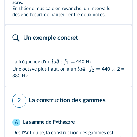
sons.
En théorie musicale en revanche, un intervalle
désigne l'écart de hauteur entre deux notes.
Un exemple concret
3
=
l
a
f
La fréquence d'un
:
440 Hz.
1
4
=
×
l
a
f
Une octave plus haut, on a un
:
440
2 =
2
880 Hz.
La construction des gammes
2
La gamme de Pythagore
A
Dès l'Antiquité, la construction des gammes est