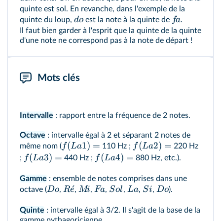
quinte est sol. En revanche, dans l'exemple de la
d
o
f
a
quinte du loup,
est la note à la quinte de
.
Il faut bien garder à l'esprit que la quinte de la quinte
d'une note ne correspond pas à la note de départ !
Mots clés
Intervalle
: rapport entre la fréquence de 2 notes.
Octave
: intervalle égal à 2 et séparant 2 notes de
(
1
)
=
(
2
)
=
f
L
a
f
L
a
même nom (
110 Hz ;
220 Hz
(
3
)
=
(
4
)
=
f
L
a
f
L
a
;
440 Hz ;
880 Hz, etc.).
Gamme
: ensemble de notes comprises dans une
ˊ
Do
R
e
M
i
F
a
S
o
l
L
a
S
i
Do
octave (
,
,
,
,
,
,
,
).
Quinte
: intervalle égal à 3/2. Il s'agit de la base de la
gamme pythagoricienne.