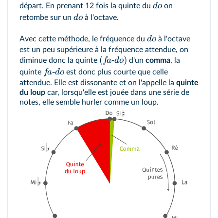
d
o
départ. En prenant 12 fois la quinte du
on
d
o
retombe sur un
à l'octave.
d
o
Avec cette méthode, le fréquence du
à l'octave
est un peu supérieure à la fréquence attendue, on
(
‑
)
f
a
d
o
diminue donc la quinte
d'un
comma
, la
‑
f
a
d
o
quinte
est donc plus courte que celle
attendue. Elle est dissonante et on l'appelle la
quinte
du loup
car, lorsqu'elle est jouée dans une série de
notes, elle semble hurler comme un loup.