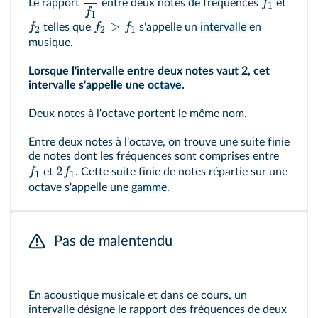
f
Le rapport
entre deux notes de fréquences
et
1
f
1
>
f
f
f
telles que
s'appelle un
intervalle
en
2
2
1
musique.
Lorsque l'intervalle entre deux notes vaut 2, cet
intervalle s'appelle une
octave
.
Deux notes à l'octave portent le même nom.
Entre deux notes à l'octave, on trouve une suite finie
de notes dont les fréquences sont comprises entre
2
f
f
et
. Cette suite finie de notes répartie sur une
1
1
octave s'appelle une
gamme
.
Pas de malentendu
En acoustique musicale et dans ce cours, un
intervalle désigne le rapport des fréquences de deux