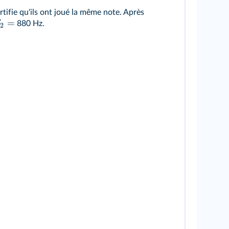
tifie qu'ils ont joué la même note. Après
=
f
880 Hz.
2