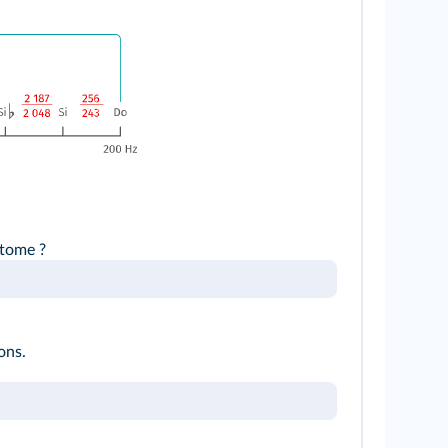
otome ?
ons.