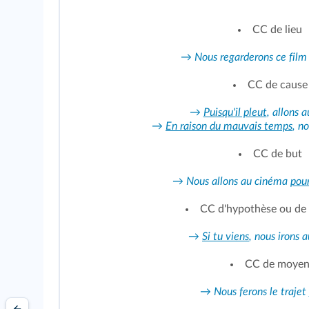
CC de lieu
→
Nous regarderons ce fil
CC de cause
→
Puisqu'il pleut
, allons 
→
En raison du mauvais temps
, n
CC de but
→
Nous allons au cinéma
pour
CC d'hypothèse ou de 
→
Si tu viens
, nous irons 
CC de moye
→
Nous ferons le trajet