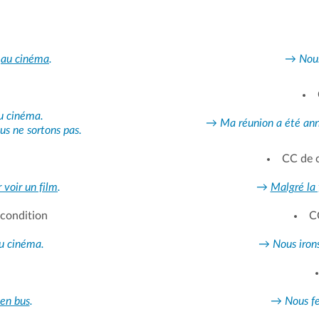
m
au cinéma
.
→
Nou
au cinéma.
→
Ma réunion a été an
ous ne sortons pas.
CC de 
 voir un film
.
→
Malgré la 
condition
C
au cinéma.
→
Nous iron
n
en bus
.
→
Nous fe