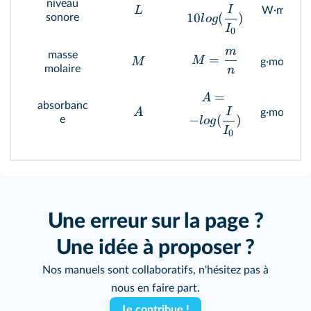
niveau
-2
I
L
W·m
10
(
)
sonore
l
o
g
I
0
m
masse
=
-1
M
M
g·mol
molaire
n
=
A
absorbanc
-1
I
A
g·mol
−
(
)
e
l
o
g
I
0
Une erreur sur la page ?
Une idée à proposer ?
Nos manuels sont collaboratifs, n'hésitez pas à
nous en faire part.
Je contribue !