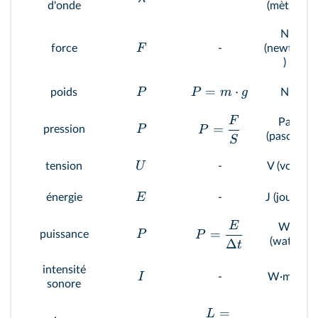
d'onde
(mètre)
N
F
force
-
(newton
)
=
⋅
P
P
m
g
poids
N
F
Pa
=
P
pression
P
(pascal)
S
U
tension
-
V (volt)
E
énergie
-
J (joule)
E
W
=
P
puissance
P
(watt)
Δ
t
intensité
-2
I
-
W·m
sonore
=
L