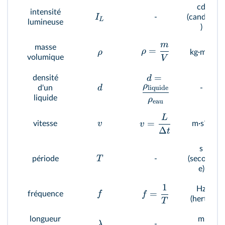
cd
intensité
I
-
(candela
L
lumineuse
)
m
masse
=
-3
ρ
ρ
kg·m
volumique
V
=
densité
d
ρ
d
d'un
-
liquide
liquide
ρ
eau
L
-1
=
v
vitesse
m·s
v
Δ
t
s
T
période
-
(second
e)
1
Hz
=
f
fréquence
f
(hertz)
T
longueur
m
λ
-