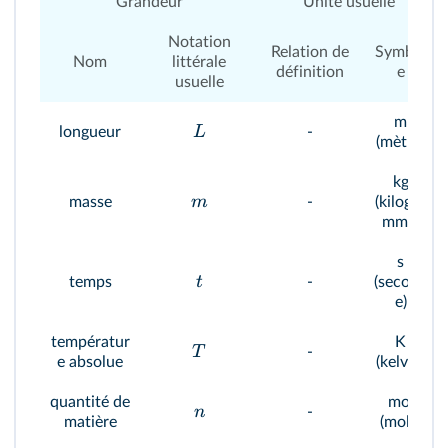
Grandeur
Unité usuelle
Notation
Relation de
Symbol
Nom
littérale
définition
e
usuelle
m
L
longueur
-
(mètre)
kg
m
masse
-
(kilogra
mme)
s
t
temps
-
(second
e)
températur
K
T
-
e absolue
(kelvin)
quantité de
mol
n
-
matière
(mole)