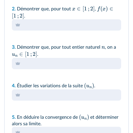
∈
[
1
;
2
]
(
)
∈
x
f
x
2.
Démontrer que, pour tout
,
[
1
;
2
]
.
n
3.
Démontrer que, pour tout entier naturel
, on a
∈
[
1
;
2
]
u
.
n
(
)
u
4.
Étudier les variations de la suite
.
n
(
)
u
5.
En déduire la convergence de
et déterminer
n
alors sa limite.