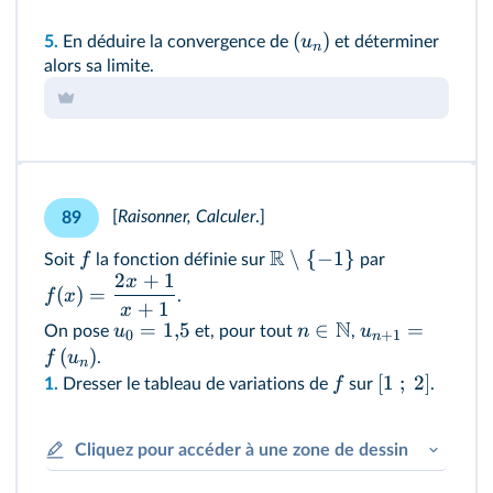
(
)
u
5.
En déduire la convergence de
et déterminer
n
alors sa limite.
[
Raisonner, Calculer
.
]
89
R
∖
{
−
1
}
f
Soit
la fonction définie sur
par
2
+
1
x
(
)
=
f
x
.
+
1
x
N
=
1
,
5
∈
=
u
n
u
On pose
et, pour tout
,
0
+
1
n
(
)
f
u
.
n
[
1
;
2
]
f
1.
Dresser le tableau de variations de
sur
.
Cliquez pour accéder à une zone de dessin