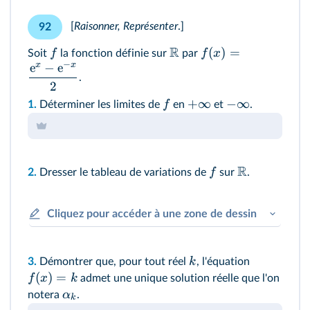
[
Raisonner, Représenter
.
]
92
R
(
)
=
f
f
x
Soit
la fonction définie sur
par
−
x
x
e
−
e
.
2
+
∞
−
∞
f
1.
Déterminer les limites de
en
et
.
R
f
2.
Dresser le tableau de variations de
sur
.
Cliquez pour accéder à une zone de dessin
k
3.
Démontrer que, pour tout réel
, l'équation
(
)
=
f
x
k
admet une unique solution réelle que l'on
α
notera
.
k