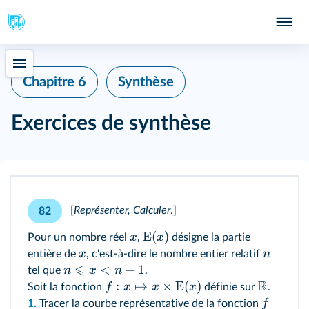
Chapitre 6
Synthèse
Exercices de synthèse
[
Représenter, Calculer
.
]
82
E
(
)
x
x
Pour un nombre réel
,
désigne la partie
x
n
entière de
, c'est‑à‑dire le nombre entier relatif
⩽
<
+
1
n
x
n
tel que
.
R
:
↦
×
E
(
)
f
x
x
x
Soit la fonction
définie sur
.
f
1.
Tracer la courbe représentative de la fonction