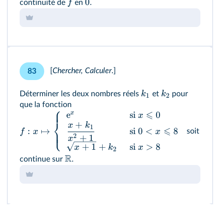
0
f
continuité de
en
.
[
Chercher, Calculer
.
]
83
k
k
Déterminer les deux nombres réels
et
pour
1
2
que la fonction
⎧
⩽
x
e
si
0
x
⎨
+
x
k
1
⩽
:
↦
si
0
<
8
⎩
f
x
x
soit
2
+
1
x
+
1
+
si
>
8
x
k
x
2
R
continue sur
.