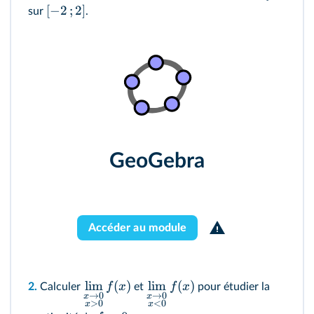
[
−
2
;
2
]
sur
.
GeoGebra
Accéder au module
lim
(
)
lim
(
)
f
x
f
x
2.
Calculer
et
pour étudier la
→
0
→
0
x
x
>
0
<
0
x
x