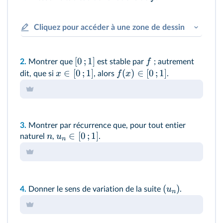
Cliquez pour accéder à une zone de dessin
[
0
;
1
]
f
2.
Montrer que
est stable par
; autrement
∈
[
0
;
1
]
(
)
∈
[
0
;
1
]
x
f
x
dit, que si
, alors
.
3.
Montrer par récurrence que, pour tout entier
∈
[
0
;
1
]
n
u
naturel
,
.
n
(
)
u
4.
Donner le sens de variation de la suite
.
n