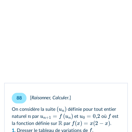
[
Raisonner, Calculer
.
]
88
(
)
u
On considère la suite
définie pour tout entier
n
=
(
)
=
0
,
2
n
u
f
u
u
f
naturel
par
et
où
est
+
1
0
n
n
R
(
)
=
(
2
−
)
f
x
x
x
la fonction définie sur
par
.
f
1.
Dresser le tableau de variations de
.