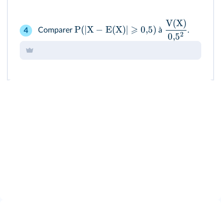
V(X)
⩾
P
(
∣
X
−
E
(
X
)
∣
0
,
5
)
Comparer
à
.
4
2
0
,
5