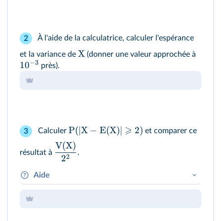
À l'aide de la calculatrice, calculer l'espérance
2
X
et la variance de
(donner une valeur approchée à
−
3
1
0
près).
⩾
P
(
∣
X
−
E
(
X
)
∣
2
)
Calculer
et comparer ce
3
V(X)
résultat à
.
2
2
Aide
X
Déterminer les valeurs de
telles que
⩾
∣
X
−
E
(
X
)
∣
2
l'inégalité
est respectée.