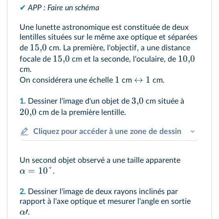
✔
APP : Faire un schéma
Une lunette astronomique est constituée de deux
lentilles situées sur le même axe optique et séparées
15
,
0
de
cm. La première, l'objectif, a une distance
15
,
0
10
,
0
focale de
cm et la seconde, l'oculaire, de
cm.
1
↔
1
On considérera une échelle
cm
cm.
3
,
0
1.
Dessiner l'image d'un objet de
cm située à
20
,
0
cm de la première lentille.
Cliquez pour accéder à une zone de dessin
Un second objet observé a une taille apparente
=
10°
α
.
2.
Dessiner l'image de deux rayons inclinés par
rapport à l'axe optique et mesurer l'angle en sortie
′
α
.