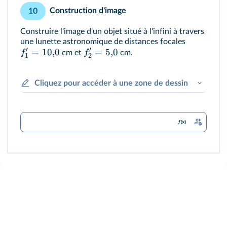
Construction d'image
10
Construire l'image d'un objet situé à l'infini à travers
une lunette astronomique de distances focales
′
′
=
10
,
0
=
5
,
0
f
f
cm et
cm.
1
2
Cliquez pour accéder à une zone de dessin