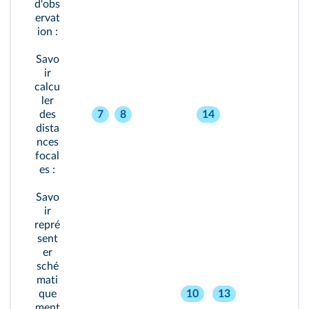
d'obs
ervat
ion :
Savo
ir
calcu
ler
des
7
8
14
dista
nces
focal
es :
Savo
ir
repré
sent
er
sché
mati
que
10
13
ment