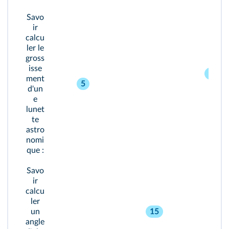
Savo
ir
calcu
ler le
gross
isse
17
ment
5
d'un
19
e
lunet
te
astro
nomi
que :
Savo
ir
calcu
ler
un
15
angle