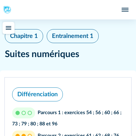
Chapitre 1
Entraînement 1
Suites numériques
Différenciation
Parcours 1 :
exercices
54
;
56
;
60
;
66
;
73
;
79
;
80
;
88
et
96
Parcours 2 :
exercices
61
;
62
;
68
;
76