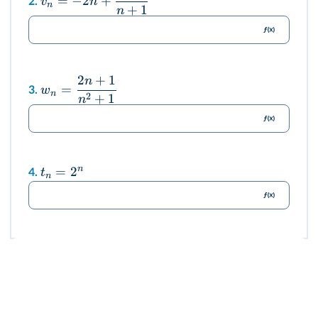
=
−
2
+
v
n
2.
n
+
1
n
2
+
1
n
=
w
3.
n
2
+
1
n
n
=
2
t
4.
n