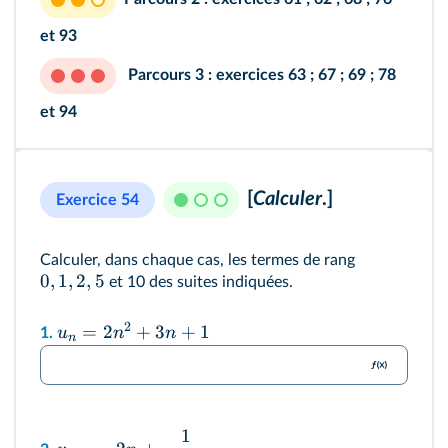
et
93
Parcours 3 :
exercices
63
;
67
;
69
;
78
et
94
[
Calculer
.]
Exercice 54
Calculer, dans chaque cas, les termes de rang
0
,
1
,
2
,
5
et 10 des suites indiquées.
2
=
2
+
3
+
1
u
n
n
1.
n
1