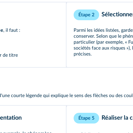
Sélectionne
Étape 2
ée
, il faut :
Parmi les idées listées, gard
conserver. Selon que le phé
particulier (par exemple, « F
sociétés face aux risques »)
précises.
 de titre
une courte légende qui explique le sens des flèches ou des coul
sentation
Réaliser la 
Étape 5