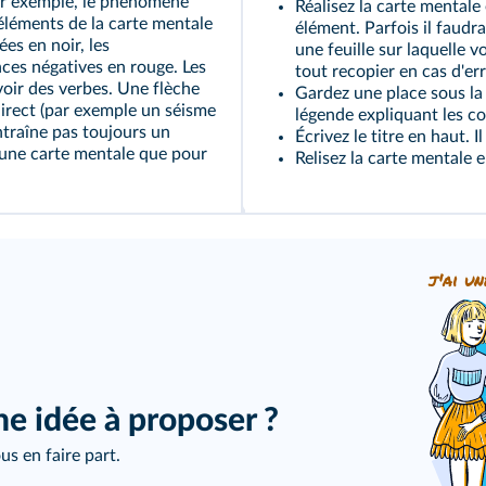
Par exemple, le phénomène
Réalisez la carte mentale
 éléments de la carte mentale
élément. Parfois il faudr
es en noir, les
une feuille sur laquelle v
ces négatives en rouge. Les
tout recopier en cas d'err
voir des verbes. Une flèche
Gardez une place sous la 
direct (par exemple un séisme
légende expliquant les co
traîne pas toujours un
Écrivez le titre en haut. I
r une carte mentale que pour
Relisez la carte mentale 
j'ai un
ne idée à proposer ?
us en faire part.