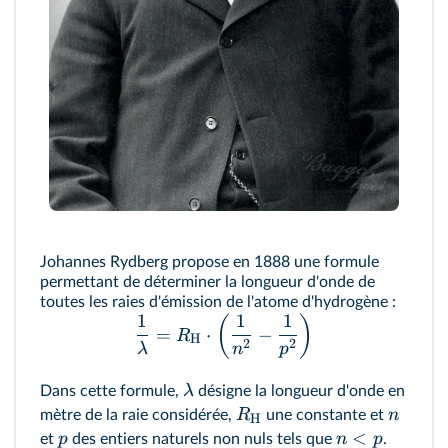
Johannes Rydberg propose en 1888 une formule
permettant de déterminer la longueur d'onde de
toutes les raies d'émission de l'atome d'hydrogène :
1
1
1
(
)
=
⋅
−
R
H
2
2
λ
n
p
λ
Dans cette formule,
désigne la longueur d'onde en
R
n
mètre de la raie considérée,
une constante et
H
<
p
n
p
et
des entiers naturels non nuls tels que
.