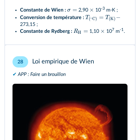
-3
=
×
⋅
σ
Constante de Wien :
2,90
10
m
K ;
=
−
T
T
Conversion de température :
∘
(
C
)
(
K
)
273,15 ;
7
-1
=
×
R
Constante de Rydberg :
1,10
10
m
.
H
Loi empirique de Wien
28
✔
APP : Faire un brouillon