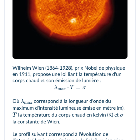
Wilhelm Wien (1864-1928), prix Nobel de physique
en 1911, propose une loi liant la température d'un
corps chaud et son émission de lumière :
⋅
=
λ
T
σ
m
a
x
λ
Où
correspond à la longueur d'onde du
m
a
x
maximum d'intensité lumineuse émise en mètre (m),
T
σ
la température du corps chaud en kelvin (K) et
la constante de Wien.
Le profil suivant correspond à l'évolution de