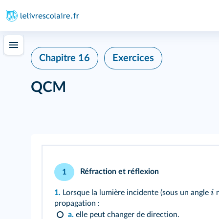
339
Chapitre 16
Exercices
QCM
Réfraction et réflexion
1
i
1.
Lorsque la lumière incidente (sous un angle
n
propagation :
a.
elle peut changer de direction.