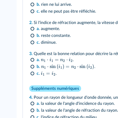
b.
rien ne lui arrive.
c.
elle ne peut pas être réfléchie.
2.
Si l'indice de réfraction augmente, la vitesse d
a.
augmente.
b.
reste constante.
c.
diminue.
3.
Quelle est la bonne relation pour décrire la ré
⋅
=
⋅
n
i
n
i
a.
.
1
1
2
2
⋅
sin
(
)
=
⋅
sin
(
)
n
i
n
i
b.
.
1
1
2
2
=
i
i
c.
.
1
2
Suppléments numériques
4.
Pour un rayon de longueur d'onde donnée, un m
a.
la valeur de l'angle d'incidence du rayon.
b.
la valeur de l'angle de réfraction du rayon
c.
l'indice de réfraction du milieu.