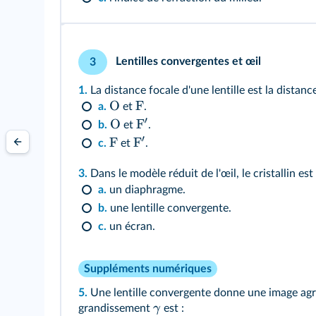
Lentilles convergentes et œil
3
1.
La distance focale d'une lentille est la distanc
O
F
a.
et
.
′
O
F
b.
et
.
′
F
F
c.
et
.
3.
Dans le modèle réduit de l'œil, le cristallin est
a.
un diaphragme.
b.
une lentille convergente.
c.
un écran.
Suppléments numériques
5.
Une lentille convergente donne une image agra
γ
grandissement
est :