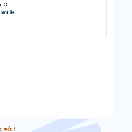
e O.
entille.
e idée !