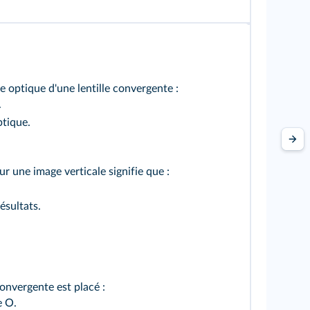
 optique d'une lentille convergente :
.
à l'axe optique.
r une image verticale signifie que :
rreur dans les résultats.
convergente est placé :
e O.