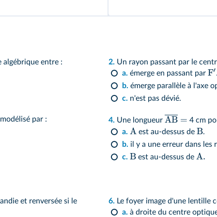
e algébrique entre :
2.
Un rayon passant par le centre
′
F
a.
émerge en passant par
b.
émerge parallèle 
c.
n'est pas dévié.
AB
=
 modélisé par :
4.
Une longueur
4 cm pou
A
B
a.
est au-dessus de
.
b.
il y a une e
B
A
.
c.
est au-dessus de
ndie et renversée si le
6.
Le foyer image d'une lentille 
a.
à droite du centre optiqu