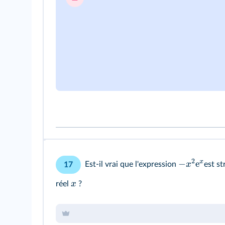
2
x
−
e
x
Est-il vrai que l'expression
est st
17
x
réel
?