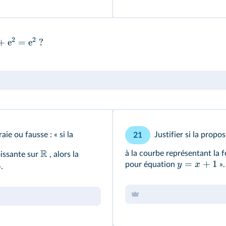
2
2
+
e
=
e
?
aie ou fausse : « si la
Justifier si la propo
21
R
à la courbe représentant la f
oissante sur
, alors la
=
+
1
y
x
pour équation
»
».