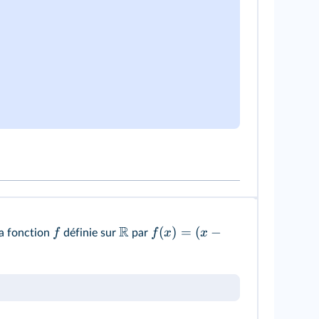
R
(
)
=
(
−
f
f
x
x
la fonction
définie sur
par