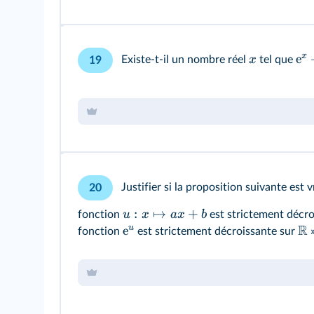
x
e
x
Existe-t-il un nombre réel
tel que
19
Justifier si la proposition suivante est vr
20
:
↦
+
u
x
a
x
b
fonction
est strictement décr
R
u
e
fonction
est strictement décroissante sur