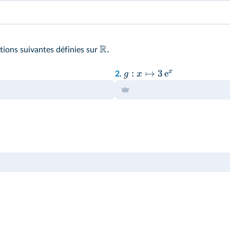
R
.
tions suivantes définies sur
x
:
↦
3
e
g
x
2.