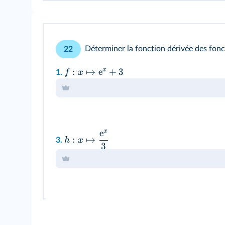
Déterminer la fonction dérivée des fonc
22
x
:
↦
e
+
3
f
x
1.
x
e
:
↦
h
x
3.
3