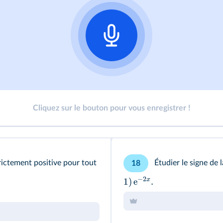
Cliquez sur le bouton pour vous enregistrer !
rictement positive pour tout
Étudier le signe de 
18
−
2
x
1
)
e
.