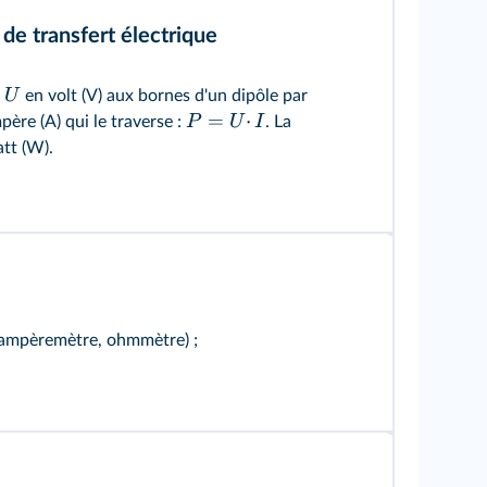
de transfert électrique
U
n
en volt (V) aux bornes d'un dipôle par
=
⋅
P
U
I
ère (A) qui le traverse :
. La
tt (W).
 ampèremètre, ohmmètre) ;