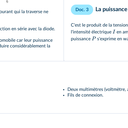
La puissance 
Doc. 3
courant qui la traverse ne
C'est le produit de la tensio
ction en série avec la diode.
I
l'intensité électrique
en amp
P
puissance
s'exprime en wa
tomobile car leur puissance
duire considérablement la
Deux multimètres (voltmètre,
Fils de connexion.