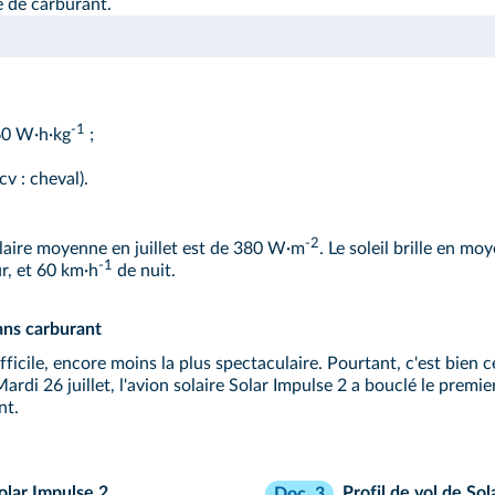
e de carburant.
‑1
0 W·h·kg
;
v : cheval).
-2
laire moyenne en juillet est de 380 W·m
. Le soleil brille en mo
-1
r, et 60 km·h
de nuit.
ans carburant
 difficile, encore moins la plus spectaculaire. Pourtant, c'est bien
Mardi 26 juillet, l'avion solaire Solar Impulse 2 a bouclé le prem
nt.
olar Impulse 2
Profil de vol de So
Doc. 3