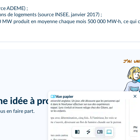
urce ADEME) ;
ons de logements (source INSEE, janvier 2017) ;
 MW produit en moyenne chaque mois 500 000 MW·h, ce qui c
j'ai un
Vue papier
ne idée à proposer ?
us en faire part.