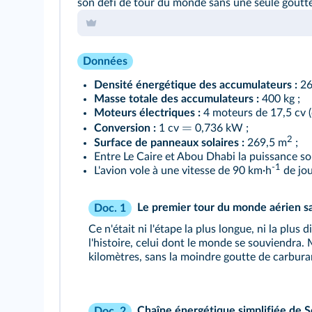
son défi de tour du monde sans une seule goutt
Données
Densité énergétique des accumulateurs :
26
Masse totale des accumulateurs :
400 kg ;
Moteurs électriques :
4 moteurs de 17,5 cv (c
=
Conversion :
1 cv
0,736 kW ;
2
Surface de panneaux solaires :
269,5 m
;
Entre Le Caire et Abou Dhabi la puissance so
-1
L'avion vole à une vitesse de 90 km·h
de jou
Le premier tour du monde aérien s
Doc. 1
Ce n'était ni l'étape la plus longue, ni la plus
l'histoire, celui dont le monde se souviendra. 
kilomètres, sans la moindre goutte de carbura
Chaîne énergétique simplifiée de S
Doc. 2