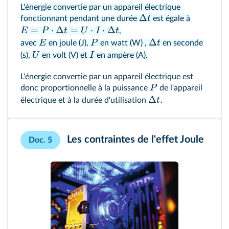
L'énergie convertie par un appareil électrique
Δ
t
fonctionnant pendant une durée
est égale à
=
⋅
Δ
=
⋅
⋅
Δ
E
P
t
U
I
t
,
Δ
E
P
t
avec
en joule (J),
en watt (W) ,
en seconde
U
I
(s),
en volt (V) et
en ampère (A).
L'énergie convertie par un appareil électrique est
P
donc proportionnelle à la puissance
de l'appareil
Δ
.
t
électrique et à la durée d'utilisation
Les contraintes de l'effet Joule
Doc. 5