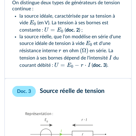
On distingue deux types de générateurs de tension
continue :
la source idéale, caractérisée par sa tension à
E
vide
(en V). La tension à ses bornes est
0
=
U
E
constante :
(
doc. 2
) ;
0
la source réelle, que l'on modélise en série d'une
E
source idéale de tension à vide
et d'une
0
(
Ω
)
r
résistance interne
en ohm
en série. La
I
tension à ses bornes dépend de l'intensité
du
=
−
⋅
U
E
r
I
courant débité :
(
doc. 3
).
0
Source réelle de tension
Doc. 3