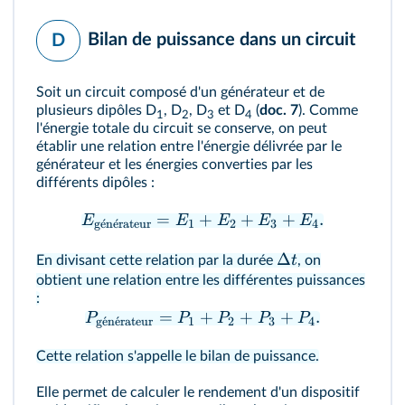
Bilan de puissance dans un circuit
D
Soit un circuit composé d'un générateur et de
plusieurs dipôles D
, D
, D
et D
(
doc. 7
). Comme
1
2
3
4
l'énergie totale du circuit se conserve, on peut
établir une relation entre l'énergie délivrée par le
générateur et les énergies converties par les
différents dipôles :
=
+
+
+
.
E
E
E
E
E
g
ˊ
e
n
ˊ
e
rateur
1
2
3
4
Δ
t
En divisant cette relation par la durée
, on
obtient une relation entre les différentes puissances
:
=
+
+
+
.
P
P
P
P
P
g
ˊ
e
n
ˊ
e
rateur
1
2
3
4
Cette relation s'appelle le bilan de puissance.
Elle permet de calculer le rendement d'un dispositif