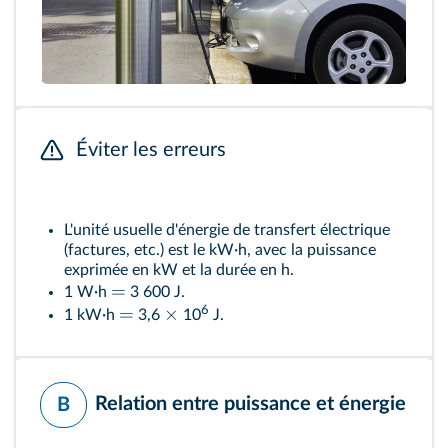
Éviter les erreurs
L'unité usuelle d'énergie de transfert électrique
(factures, etc.) est le kW·h, avec la puissance
exprimée en kW et la durée en h.
=
1 W·h
3 600 J.
6
=
×
1 kW·h
3,6
10
J.
Relation entre puissance et énergie
B