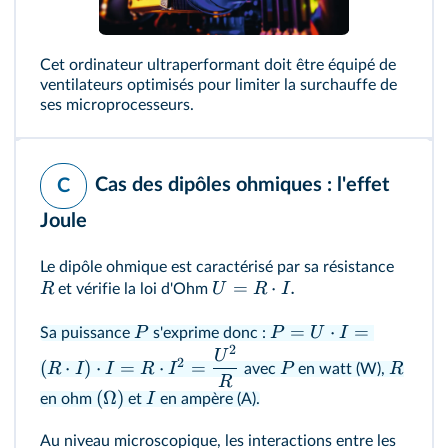
Cet ordinateur ultraperformant doit être équipé de
ventilateurs optimisés pour limiter la surchauffe de
ses microprocesseurs.
Cas des dipôles ohmiques : l'effet
C
Joule
Le dipôle ohmique est caractérisé par sa résistance
=
⋅
.
R
U
R
I
et vérifie la loi d'Ohm
=
⋅
=
P
P
U
I
Sa puissance
s'exprime donc :
2
U
2
(
⋅
)
⋅
=
⋅
=
R
I
I
R
I
P
R
avec
en watt (W),
R
(
Ω
)
I
en ohm
et
en ampère (A).
Au niveau microscopique, les interactions entre les