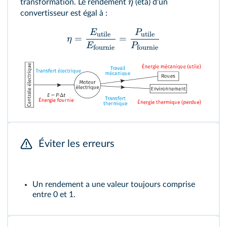
η
transformation. Le rendement
(êta) d'un
convertisseur est égal à :
E
P
utile
utile
=
=
η
E
P
fournie
fournie
Éviter les erreurs
Un rendement a une valeur toujours comprise
entre 0 et 1.