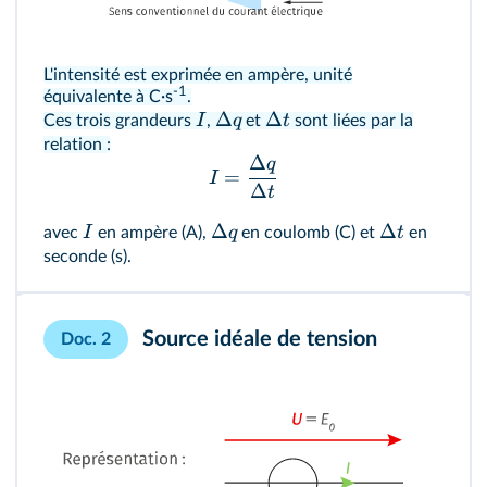
L'intensité est exprimée en ampère, unité
-1
équivalente à C·s
.
Δ
Δ
I
q
t
Ces trois grandeurs
,
et
sont liées par la
relation :
Δ
q
=
I
Δ
t
Δ
Δ
I
q
t
avec
en ampère (A),
en coulomb (C) et
en
seconde (s).
Source idéale de tension
Doc. 2