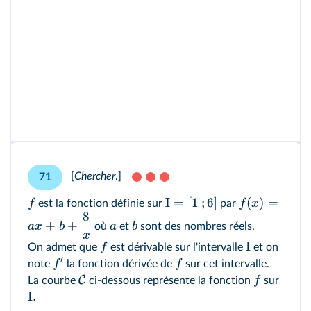
[
Chercher
.]
71
I
=
[
1
;
6
]
(
)
=
f
f
x
est la fonction définie sur
par
8
+
+
a
x
b
a
b
où
et
sont des nombres réels.
x
I
f
On admet que
est dérivable sur l'intervalle
et on
′
f
f
note
la fonction dérivée de
sur cet intervalle.
C
f
La courbe
ci-dessous représente la fonction
sur
I.