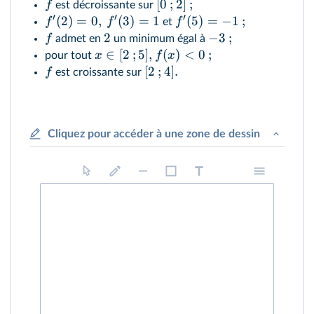
[
0
;
2
]
;
f
est décroissante sur
′
′
′
(
2
)
=
0
,
(
3
)
=
1
(
5
)
=
−
1
;
f
f
f
et
2
−
3
;
f
admet en
un minimum égal à
∈
[
2
;
5
]
,
(
)
<
0
;
x
f
x
pour tout
[
2
;
4
]
.
f
est croissante sur
Cliquez pour accéder à une zone de dessin