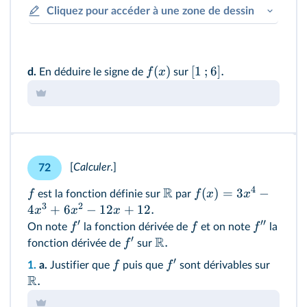
Cliquez pour accéder à une zone de dessin
(
)
[
1
;
6
]
.
f
x
d.
En déduire le signe de
sur
[
Calculer
.]
72
4
R
(
)
=
3
−
f
f
x
x
est la fonction définie sur
par
3
2
4
+
6
−
12
+
12.
x
x
x
′
′′
f
f
f
On note
la fonction dérivée de
et on note
la
′
R
.
f
fonction dérivée de
sur
′
f
f
1.
a.
Justifier que
puis que
sont dérivables sur
R
.