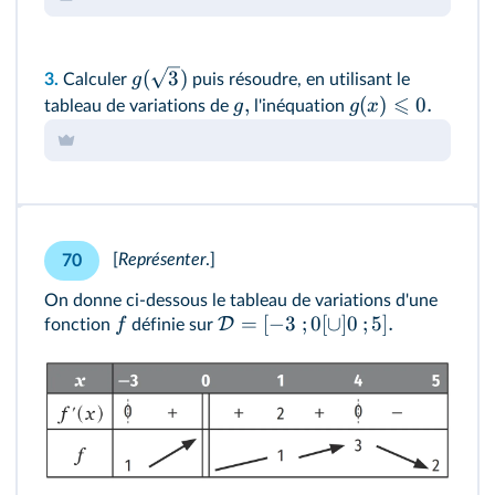
(
3
)
g
3.
Calculer
puis résoudre, en utilisant le
⩽
,
(
)
0.
g
g
x
tableau de variations de
l'inéquation
[
Représenter
.]
70
On donne ci-dessous le tableau de variations d'une
=
[
−
3
;
0
[
∪
]
0
;
5
]
.
D
f
fonction
définie sur