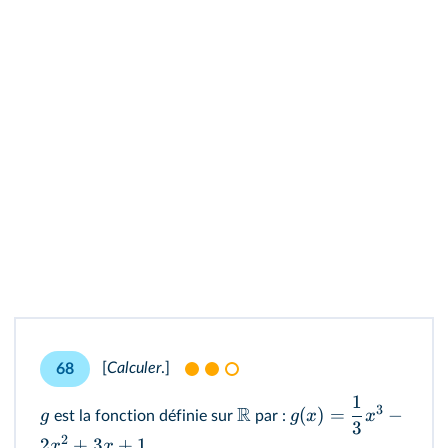
[
Calculer
.]
68
1
3
R
(
)
=
−
g
g
x
x
est la fonction définie sur
par :
3
2
2
+
3
+
1.
x
x