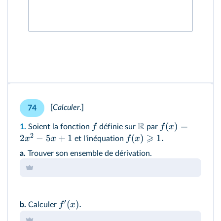
[
Calculer
.]
74
R
(
)
=
f
f
x
1.
Soient la fonction
définie sur
par
2
⩾
2
−
5
+
1
(
)
1.
x
x
f
x
et l'inéquation
a.
Trouver son ensemble de dérivation.
′
(
)
.
f
x
b.
Calculer