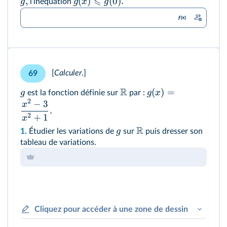
⩽
,
(
)
(
0
)
.
g
g
x
g
l'inéquation
[
Calculer
.]
69
R
(
)
=
g
g
x
est la fonction définie sur
par :
2
−
3
x
.
2
+
1
x
R
g
1.
Étudier les variations de
sur
puis dresser son
tableau de variations.
Cliquez pour accéder à une zone de dessin