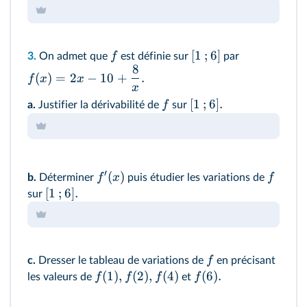
[
1
;
6
]
f
3.
On admet que
est définie sur
par
8
(
)
=
2
−
10
+
.
f
x
x
x
[
1
;
6
]
.
f
a.
Justifier la dérivabilité de
sur
′
(
)
f
x
f
b.
Déterminer
puis étudier les variations de
[
1
;
6
]
.
sur
f
c.
Dresser le tableau de variations de
en précisant
(
1
)
,
(
2
)
,
(
4
)
(
6
)
.
f
f
f
f
les valeurs de
et