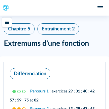
Chapitre 5
Entraînement 2
Extremums d'une fonction
Différenciation
Parcours 1 :
exercices
29
;
31
;
40
;
42
;
57
;
59
;
75
et
82
Parcours 2 :
exercices
33
;
39
;
47
;
63
;