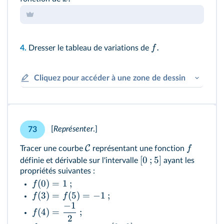
.
f
4.
Dresser le tableau de variations de
Cliquez pour accéder à une zone de dessin
[
Représenter
.]
73
C
f
Tracer une courbe
représentant une fonction
[
0
;
5
]
définie et dérivable sur l'intervalle
ayant les
propriétés suivantes :
(
0
)
=
1
;
f
(
3
)
=
(
5
)
=
−
1
;
f
f
−
1
(
4
)
=
;
f
2