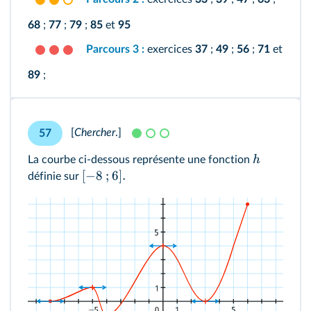
68
;
77
;
79
;
85
et
95
Parcours 3 :
exercices
37
;
49
;
56
;
71
et
89
;
[
Chercher
.]
57
h
La courbe ci-dessous représente une fonction
[
−
8
;
6
]
.
définie sur