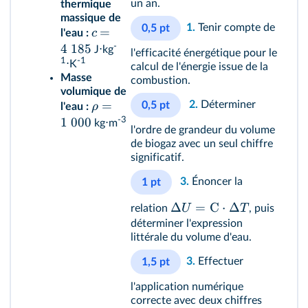
un an.
thermique
massique de
1.
Tenir compte de
0,5 pt
=
c
l'eau :
4
185
-
J⋅kg
l'efficacité énergétique pour le
1
-1
⋅K
calcul de l'énergie issue de la
Masse
combustion.
volumique de
=
2.
Déterminer
0,5 pt
ρ
l'eau :
1
000
-3
kg⋅m
l'ordre de grandeur du volume
de biogaz avec un seul chiffre
significatif.
3.
Énoncer la
1 pt
Δ
=
C
⋅
Δ
U
T
relation
, puis
déterminer l'expression
littérale du volume d'eau.
3.
Effectuer
1,5 pt
l'application numérique
correcte avec deux chiffres