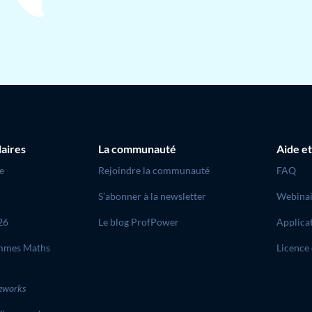
laires
La communauté
Aide et
e
Rejoindre la communauté
FAQ
S’abonner à la newsletter
Webinai
26
Le blog ProfPower
Applica
mmes Maths
Licence 
eworks