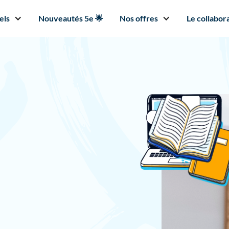
els
Nouveautés 5e 🌟
Nos offres
Le collabora