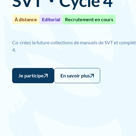
SVT・Cycle 4
À distance
Editorial
Recrutement en cours
Co-créez la future collections de manuels de SVT et complét
4.
Je participe
En savoir plus