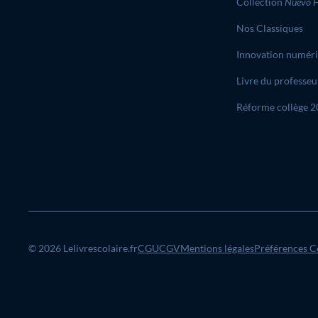
Collection
Nuevo H
Nos Classiques
Innovation numér
Livre du professeu
Réforme collège 
© 2026 Lelivrescolaire.fr
CGU
CGV
Mentions légales
Préférences C