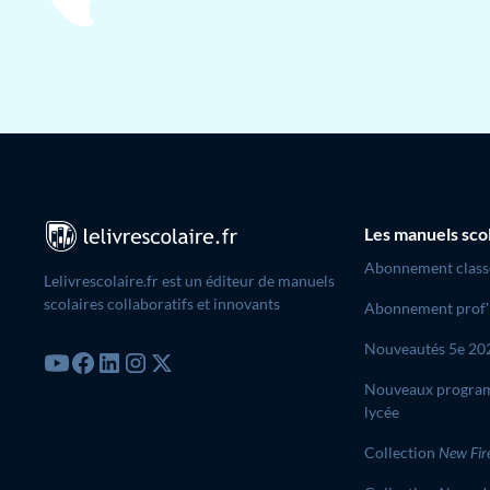
Les manuels sco
Abonnement class
Lelivrescolaire.fr est un éditeur de manuels
scolaires collaboratifs et innovants
Abonnement prof'
Nouveautés 5e 20
Nouveaux progra
lycée
Collection
New Fir