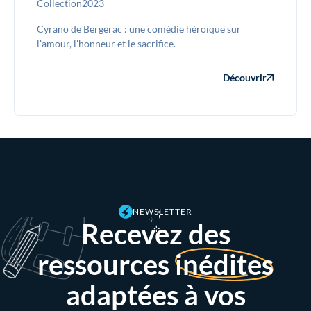
Collection
2023
Cyrano de Bergerac : une comédie héroïque sur
l'amour, l'honneur et le sacrifice.
Découvrir
NEWSLETTER
Recevez des
ressources
inédites
adaptées à vos