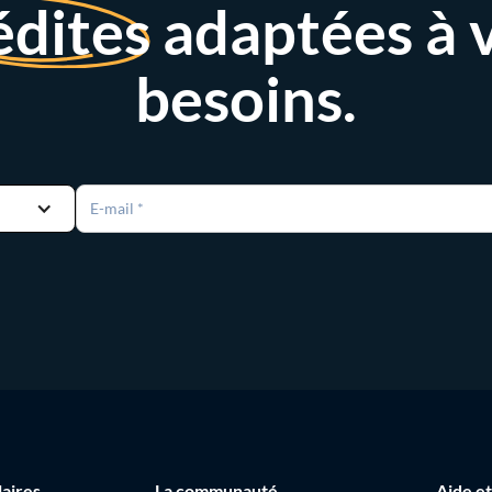
édites
adaptées à 
besoins.
laires
La communauté
Aide et