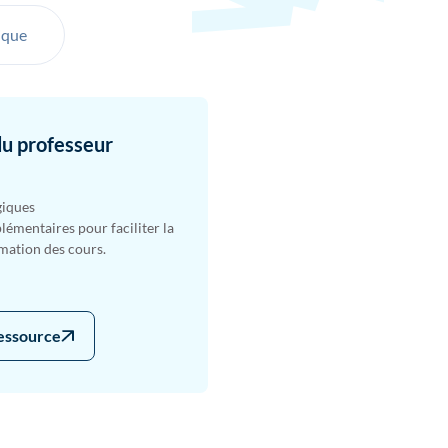
ique
du professeur
giques
émentaires pour faciliter la
imation des cours.
ressource