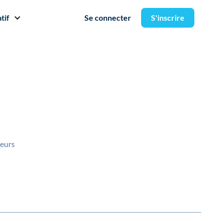
tif
Se connecter
S'inscrire
teurs