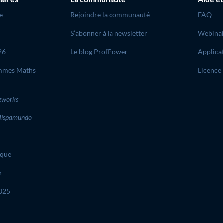
e
Rejoindre la communauté
FAQ
S’abonner à la newsletter
Webinai
26
Le blog ProfPower
Applica
mmes Maths
Licence 
eworks
ispamundo
ique
r
2025