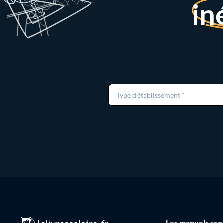
in
Type d'établissement *
Les manuels sco