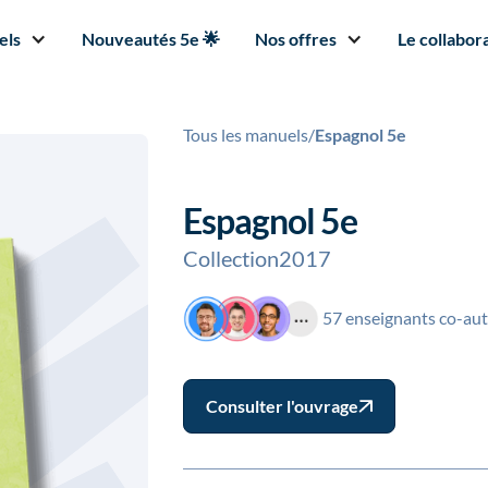
els
Nouveautés 5e 🌟
Nos offres
Le collabora
Tous les manuels
/
Espagnol 5e
Espagnol 5e
Collection
2017
57 enseignants co-au
Consulter l'ouvrage