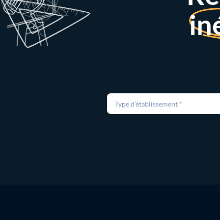
in
Type d'établissement *