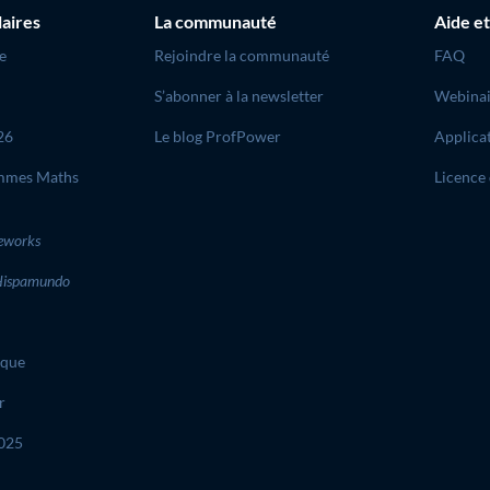
laires
La communauté
Aide et
e
Rejoindre la communauté
FAQ
S’abonner à la newsletter
Webinai
26
Le blog ProfPower
Applica
mmes Maths
Licence 
eworks
ispamundo
ique
r
2025