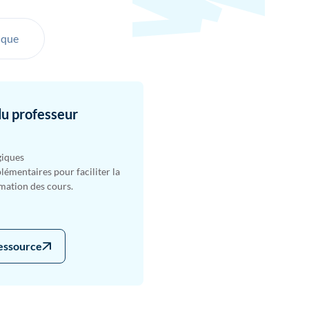
ique
du professeur
giques
émentaires pour faciliter la
imation des cours.
ressource