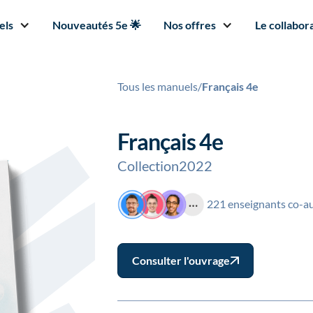
els
Nouveautés 5e 🌟
Nos offres
Le collabora
Tous les manuels
/
Français 4e
Français 4e
Collection
2022
221 enseignants co-a
Consulter l'ouvrage