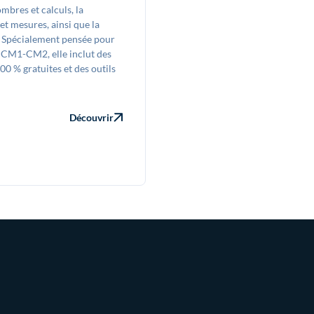
mbres et calculs, la
et mesures, ainsi que la
. Spécialement pensée pour
u CM1-CM2, elle inclut des
0 % gratuites et des outils
Découvrir