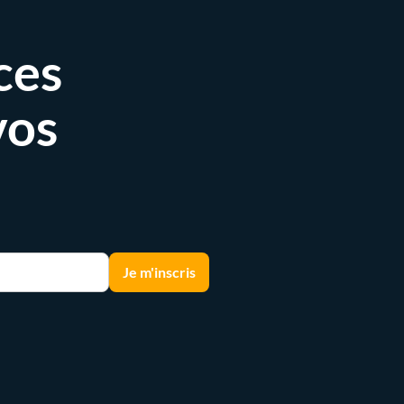
ces
vos