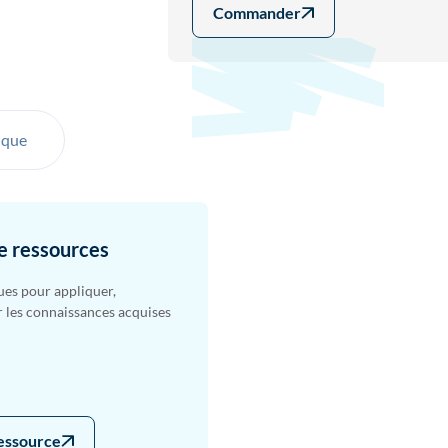
Commander
ique
e ressources
ues pour appliquer,
r les connaissances acquises
ressource