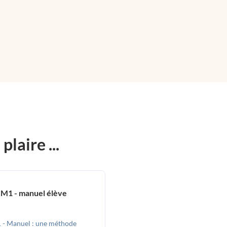
laire ...
CM1 - manuel élève
 - Manuel : une méthode