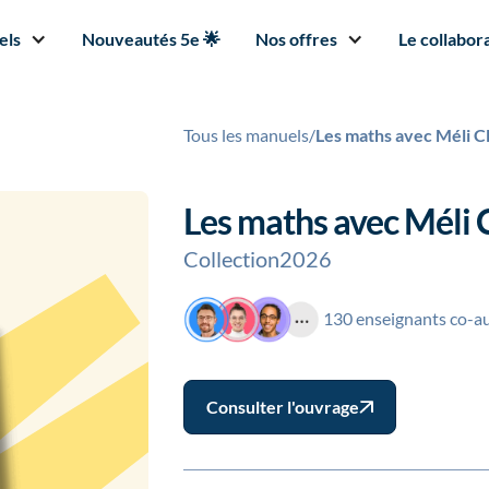
els
Nouveautés 5e 🌟
Nos offres
Le collabora
Tous les manuels
/
Les maths avec Méli 
Les maths avec Méli
Collection
2026
130 enseignants co-a
Consulter l'ouvrage