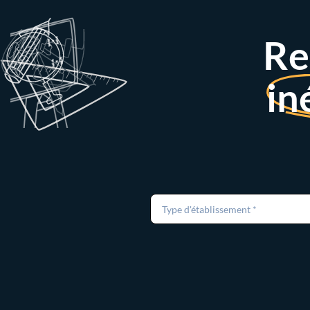
Re
in
Type d'établissement *