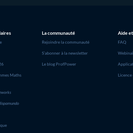
laires
La communauté
Aide et
e
Rejoindre la communauté
FAQ
S’abonner à la newsletter
Webinai
26
Le blog ProfPower
Applica
mmes Maths
Licence 
eworks
ispamundo
ique