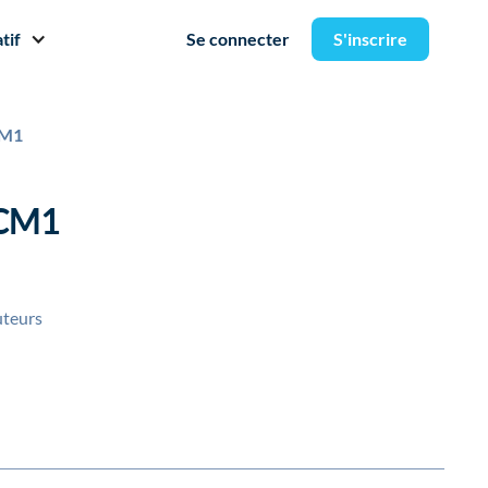
tif
Se connecter
S'inscrire
CM1
 CM1
uteurs