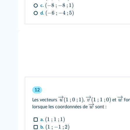
(
−
8
;
−
8
;
1
)
c.
(
−
6
;
−
4
;
5
)
d.
12
(
1
;
0
;
1
)
(
1
;
1
;
0
)
u
v
w
Les vecteurs
,
et
for
w
lorsque les coordonnées de
sont :
(
1
;
1
;
1
)
a.
(
1
;
−
1
;
2
)
b.