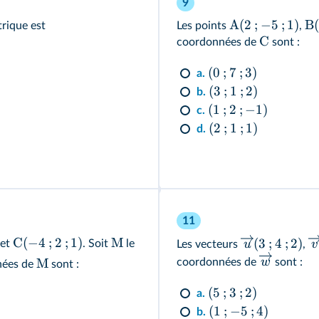
9
A
(
2
;
−
5
;
1
)
B
trique est
Les points
,
C
coordonnées de
sont :
(
0
;
7
;
3
)
a.
(
3
;
1
;
2
)
b.
(
1
;
2
;
−
1
)
c.
(
2
;
1
;
1
)
d.
11
C
(
−
4
;
2
;
1
)
M
(
3
;
4
;
2
)
et
. Soit
le
u
v
Les vecteurs
,
w
M
coordonnées de
sont :
nées de
sont :
(
5
;
3
;
2
)
a.
(
1
;
−
5
;
4
)
b.