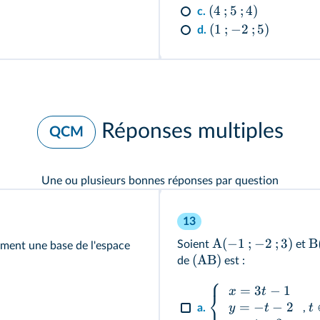
(
4
;
5
;
4
)
c.
(
1
;
−
2
;
5
)
d.
Réponses multiples
QCM
Une ou plusieurs bonnes réponses par question
13
A
(
−
1
;
−
2
;
3
)
B
Soient
et
ment une base de l'espace
(
AB
)
de
est :
⎧
=
3
−
1
x
t
⎨
⎩
=
−
−
2
y
t
t
a.
,