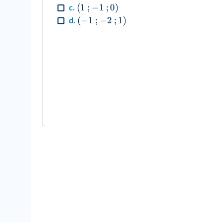
(
1
;
−
1
;
0
)
c.
(
−
1
;
−
2
;
1
)
d.