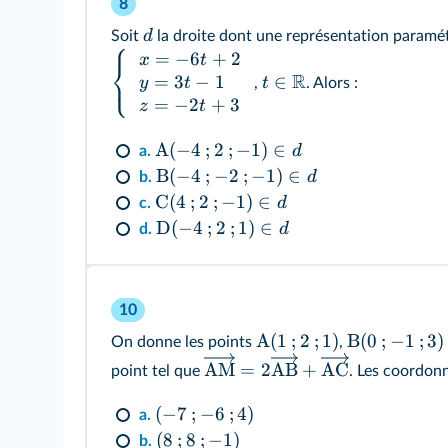
8
d
Soit
la droite dont une représentation paramé
⎧
=
−
6
+
2
x
t
⎨
⎩
R
=
3
−
1
∈
y
t
t
,
. Alors :
=
−
2
+
3
z
t
A
(
−
4
;
2
;
−
1
)
∈
d
a.
B
(
−
4
;
−
2
;
−
1
)
∈
d
b.
C
(
4
;
2
;
−
1
)
∈
d
c.
D
(
−
4
;
2
;
1
)
∈
d
d.
10
A
(
1
;
2
;
1
)
B
(
0
;
−
1
;
3
)
On donne les points
,
AM
=
2
AB
+
AC
point tel que
. Les coordon
(
−
7
;
−
6
;
4
)
a.
(
8
;
8
;
−
1
)
b.