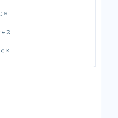
R
∈
R
∈
t
R
∈