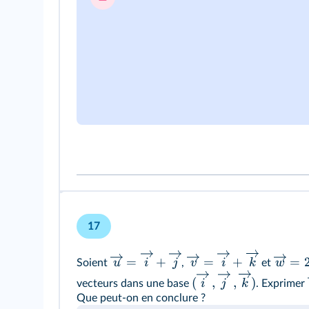
17
=
+
=
+
=
u
i
j
v
i
k
w
Soient
,
et
(
,
,
)
i
j
k
vecteurs dans une base
. Exprimer
Que peut-on en conclure ?