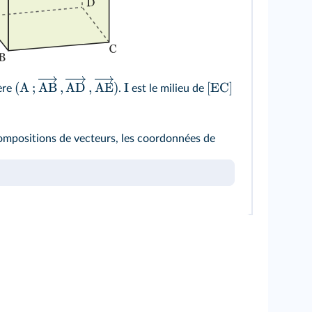
(
A
;
AB
,
AD
,
AE
)
I
[EC]
ère
.
est le milieu de
compositions de vecteurs, les coordonnées de