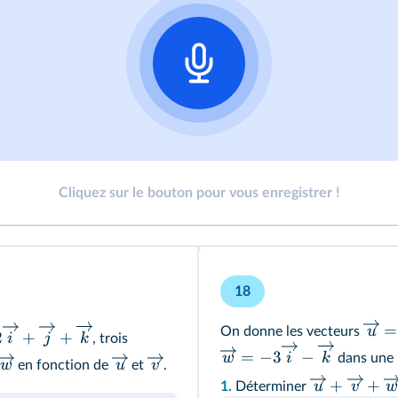
Cliquez sur le bouton pour vous enregistrer !
18
=
u
On donne les vecteurs
2
+
+
i
j
k
, trois
=
−
3
−
w
i
k
dans une
w
u
v
en fonction de
et
.
+
+
u
v
w
1.
Déterminer