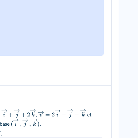
+
+
2
=
2
−
−
i
j
k
v
i
j
k
,
et
(
,
,
)
i
j
k
 base
.
.