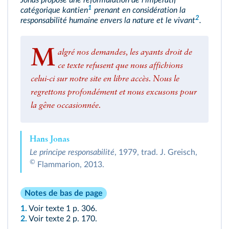
Jonas propose une reformulation de l'impératif
1
catégorique
kantien
prenant en considération la
2
responsabilité humaine envers
la nature et le vivant
.
M
algré nos demandes, les ayants droit de
ce texte refusent que nous affichions
celui-ci sur notre site en libre accès. Nous le
regrettons profondément et nous excusons pour
la gêne occasionnée.
Hans Jonas
Le principe responsabilité
, 1979, trad. J. Greisch,
©
Flammarion, 2013.
Notes de bas de page
1.
Voir
texte 1
p. 306
.
2.
Voir
texte 2
p. 170
.