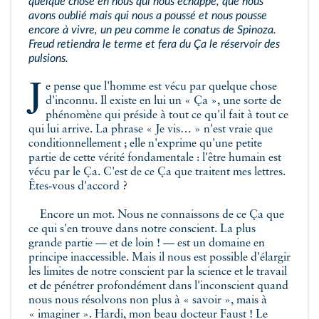
quelque chose en nous qui nous échappe, que nous
avons oublié mais qui nous a poussé et nous pousse
encore à vivre, un peu comme le conatus de Spinoza.
Freud retiendra le terme et fera du Ça le réservoir des
pulsions.
Je pense que l'homme est vécu par quelque chose
d'inconnu. Il existe en lui un « Ça », une sorte de
phénomène qui préside à tout ce qu'il fait à tout ce
qui lui arrive. La phrase « Je vis… » n'est vraie que
conditionnellement ; elle n'exprime qu'une petite
partie de cette vérité fondamentale : l'être humain est
vécu par le Ça. C'est de ce Ça que traitent mes lettres.
Êtes‑vous d'accord ?
Encore un mot. Nous ne connaissons de ce Ça que
ce qui s'en trouve dans notre conscient. La plus
grande partie — et de loin ! — est un domaine en
principe inaccessible. Mais il nous est possible d'élargir
les limites de notre conscient par la science et le travail
et de pénétrer profondément dans l'inconscient quand
nous nous résolvons non plus à « savoir », mais à
« imaginer ».
Hardi, mon beau docteur Faust ! Le