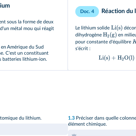
hium
Réaction du l
Doc. 4
ment sous la forme de deux
Li
(s)
Le lithium solide
décom
it d'un métal mou qui réagit
H
(g)
dihydrogène
en milieu
2
pour constante d'équilibre
nt en Amérique du Sud
s'écrit :
ine. C'est un constituant
Li
(s)
+
H
O
(l)
2
 batteries lithium-ion.
 atomique du lithium.
1.3
Préciser dans quelle colonne 
élément chimique.