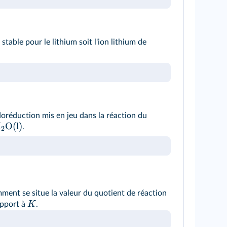
 stable pour le lithium soit l'ion lithium de
doréduction mis en jeu dans la réaction du
H
O(l)
.
2
omment se situe la valeur du quotient de réaction
K
apport à
.