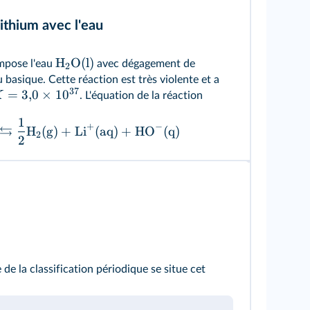
ithium avec l'eau
H
O
(l)
pose l'eau
avec dégagement de
2
 basique. Cette réaction est très violente et a
37
=
3
,
0
×
1
0
K
. L'équation de la réaction
1
+
−
⇆
H
(g)
+
Li
(aq)
+
HO
(q)
2
2
de la classification périodique se situe cet