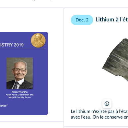
Lithium à l'ét
Doc. 2
Dnn87/Wi
o / Yomiuri / The Yomiuri Shimbun via AFP
Le lithium n'existe pas à l'ét
avec l'eau. On le conserve en