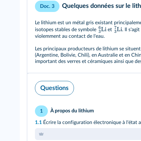
Quelques données sur le lit
Doc. 3
Le lithium est un métal gris existant principale
6
7
Li
Li
isotopes stables de symbole
et
. Il s'ag
3
3
violemment au contact de l'eau.
Les principaux producteurs de lithium se situe
(Argentine, Bolivie, Chili), en Australie et en Ch
important des verres et céramiques ainsi que des
Questions
À propos du lithium
1
1.1
Écrire la configuration électronique à l'état