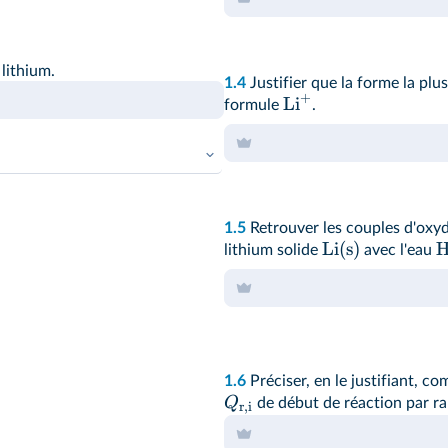
lithium.
1.4
Justifier que la forme la plus
+
Li
formule
.
1.5
Retrouver les couples d'oxy
Li(s)
lithium solide
avec l'eau
1.6
Préciser, en le justifiant, c
Q
de début de réaction par r
r,i