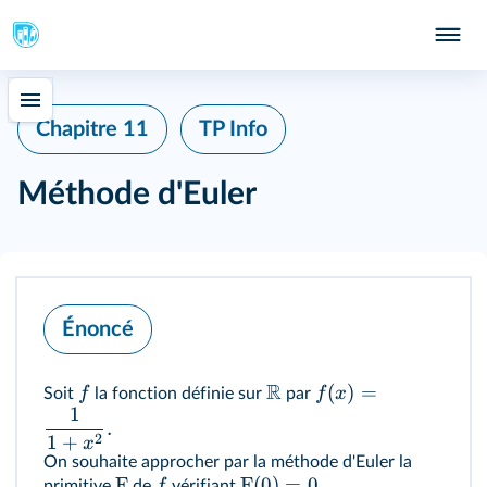
Chapitre 11
TP Info
Méthode d'Euler
Énoncé
R
(
)
=
f
f
x
Soit
la fonction définie sur
par
1
.
2
1
+
x
On souhaite approcher par la méthode d'Euler la
F
F
(
0
)
=
0.
f
primitive
de
vérifiant