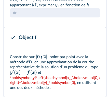
I,
.
y
h
appartenant à
exprimer
en fonction de
1
Objectif
[
0
;
2
]
,
Construire sur
point par point avec la
méthode d'Euler, une approximation de la courbe
représentative de la solution d'un problème du type
′
(
)
=
(
)
y
x
f
x
et
\boldsymbol{y}\left(\boldsymbol{x}_\boldsymbol{0}\
right)=\boldsymbol{y}_\boldsymbol{0},
en utilisant
une des deux méthodes.