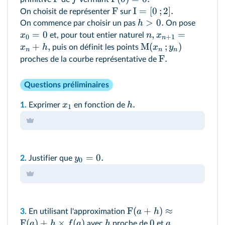
F
I
=
[
0
;
2
]
.
On choisit de représenter
sur
>
0.
h
On commence par choisir un pas
On pose
=
0
,
=
x
n
x
et, pour tout entier naturel
0
+
1
n
+
,
M
(
;
)
x
h
x
y
puis on définit les points
n
n
n
F.
proches de la courbe représentative de
Questions préliminaires
.
x
h
1.
Exprimer
en fonction de
1
=
0.
y
2.
Justifier que
0
F
(
+
)
≈
a
h
3.
En utilisant l'approximation
F
(
)
+
×
(
)
0
a
h
f
a
h
a
avec
proche de
et