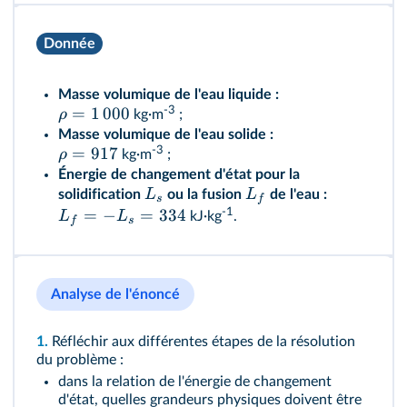
Donnée
Masse volumique de l'eau liquide :
=
1
000
-3
ρ
kg·m
;
Masse volumique de l'eau solide :
=
917
-3
ρ
kg·m
;
Énergie de changement d'état pour la
L
L
solidification
ou la fusion
de l'eau :
s
f
=
−
=
334
-1
L
L
kJ·kg
.
f
s
Analyse de l'énoncé
1.
Réfléchir aux différentes étapes de la résolution
du problème :
dans la relation de l'énergie de changement
d'état, quelles grandeurs physiques doivent être