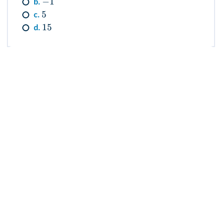
−
1
b.
5
c.
15
d.