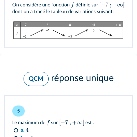
[
−
7
;
+
∞
[
f
On considère une fonction
définie sur
dont on a tracé le tableau de variations suivant.
réponse unique
QCM
5
[
−
7
;
+
∞
[
f
Le maximum de
sur
est :
4
a.