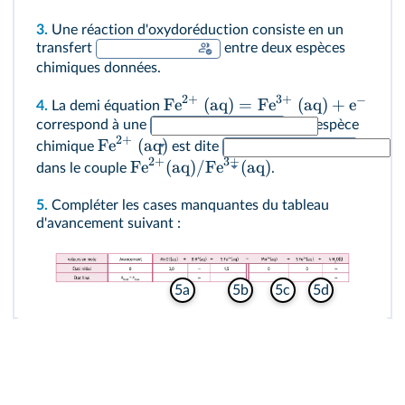
3.
Une réaction d'oxydoréduction consiste en un
transfert
entre deux espèces
chimiques données.
2
+
3
+
−
Fe
(aq)
=
Fe
(aq)
+
e
4.
La demi équation
correspond à une
, et l'espèce
2
+
Fe
(aq)
chimique
est dite
2
+
3
+
Fe
(aq)
/
Fe
(aq)
dans le couple
.
5.
Compléter les cases manquantes du tableau
d'avancement suivant :
5c
5a
5b
5d