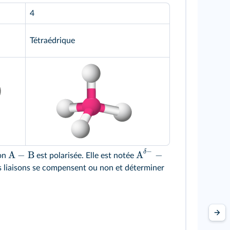
4
Tétraédrique
−
δ
A
−
B
A
−
son
est polarisée. Elle est notée
 des liaisons se compensent ou non et déterminer