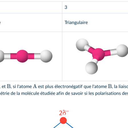
3
e
Triangulaire
A
B
A
B
et
, si l'atome
est plus électronégatif que l'atome
, la liai
ométrie de la molécule étudiée afin de savoir si les polarisations