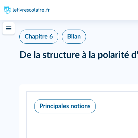
415
Chapitre 6
Bilan
De la structure à la polarité 
Principales notions