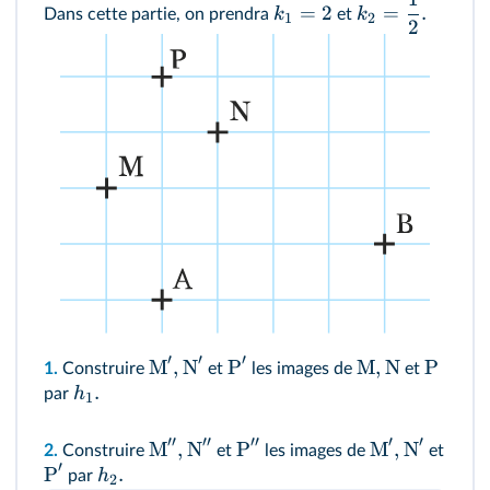
=
2
=
.
k
k
Dans cette partie, on prendra
et
1
2
2
′
′
′
M
,
N
P
M
,
N
P
1.
Construire
et
les images de
et
.
h
par
1
′′
′′
′′
′
′
M
,
N
P
M
,
N
2.
Construire
et
les images de
et
′
P
.
h
par
2