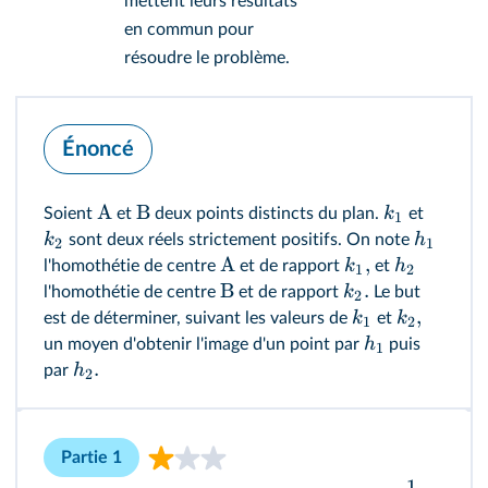
mettent leurs résultats
en commun pour
résoudre le problème.
Énoncé
A
B
k
Soient
et
deux points distincts du plan.
et
1
k
h
sont deux réels strictement positifs. On note
2
1
A
,
k
h
l'homothétie de centre
et de rapport
et
1
2
B
.
k
l'homothétie de centre
et de rapport
Le but
2
,
k
k
est de déterminer, suivant les valeurs de
et
1
2
h
un moyen d'obtenir l'image d'un point par
puis
1
.
h
par
2
Partie 1
1