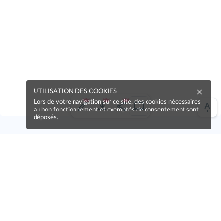
UTILISATION DES COOKIES
Lors de votre navigation sur ce site, des cookies nécessaires
au bon fonctionnement et exemptés de consentement sont
déposés.
Une erreur sur la page ?
Une idée à proposer ?
Nos manuels sont collaboratifs, n'hésitez pas à
nous en faire part.
Je contribue !