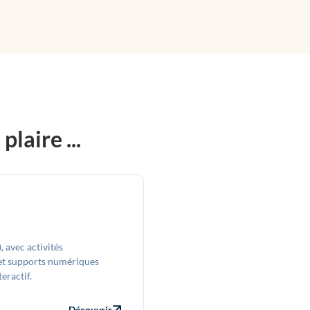
laire ...
 avec activités
, et supports numériques
eractif.
Découvrir