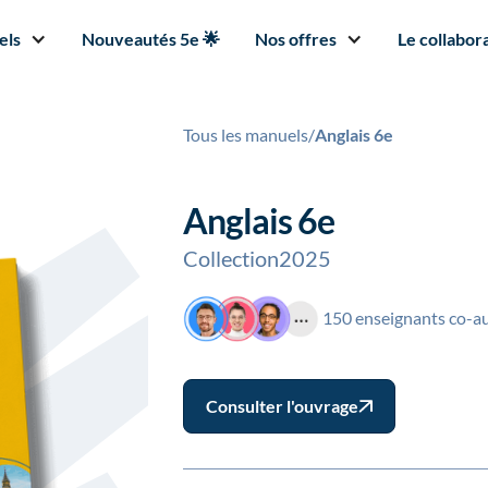
els
Nouveautés 5e 🌟
Nos offres
Le collabora
Tous les manuels
/
Anglais 6e
Anglais 6e
Collection
2025
150 enseignants co-a
Consulter l'ouvrage