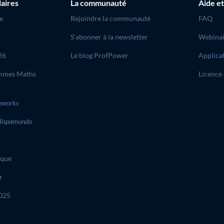
laires
La communauté
Aide et
e
Rejoindre la communauté
FAQ
S’abonner à la newsletter
Webinai
26
Le blog ProfPower
Applica
mmes Maths
Licence 
eworks
ispamundo
ique
r
2025