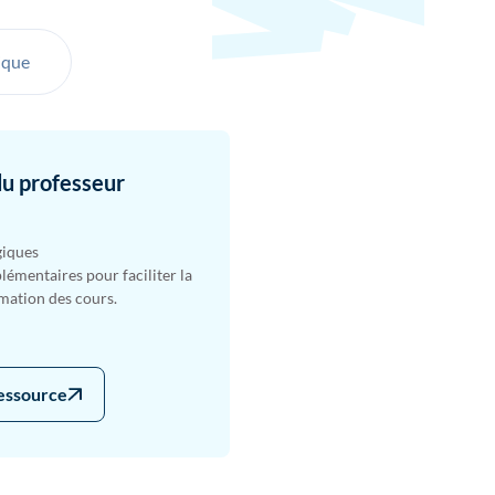
ique
du professeur
giques
émentaires pour faciliter la
imation des cours.
ressource