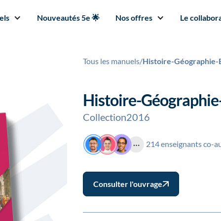
els
Nouveautés 5e 🌟
Nos offres
Le collabora
Tous les manuels
/
Histoire-Géographie
Histoire-Géographi
Collection
2016
214 enseignants co-a
Consulter l'ouvrage