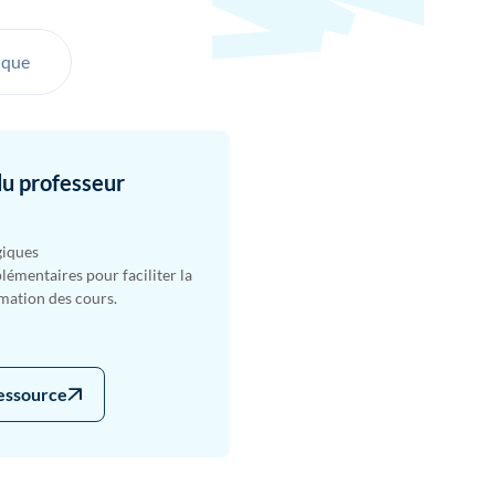
ique
du professeur
giques
émentaires pour faciliter la
imation des cours.
ressource