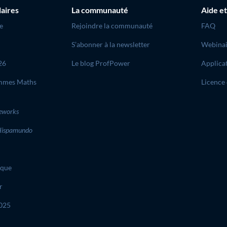
laires
La communauté
Aide et
e
Rejoindre la communauté
FAQ
S’abonner à la newsletter
Webinai
26
Le blog ProfPower
Applica
mmes Maths
Licence 
eworks
ispamundo
ique
r
2025