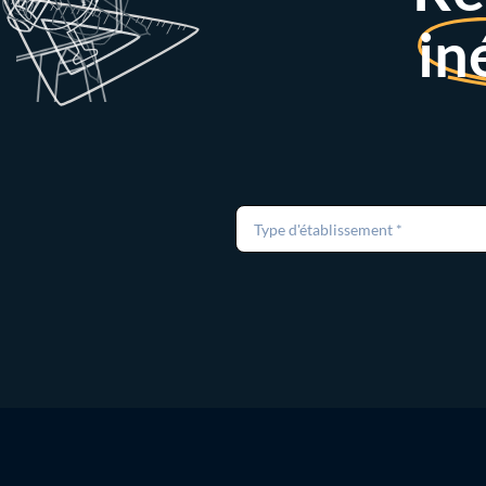
in
Type d'établissement *