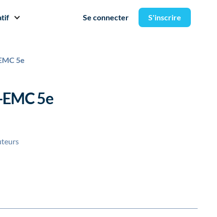
tif
Se connecter
S'inscrire
-EMC 5e
e-EMC 5e
uteurs