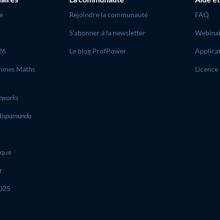
e
Rejoindre la communauté
FAQ
S’abonner à la newsletter
Webinai
26
Le blog ProfPower
Applica
mmes Maths
Licence 
eworks
ispamundo
ique
r
2025