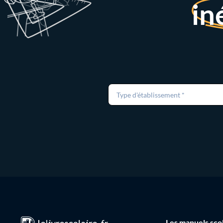
in
Type d'établissement *
Les manuels sco