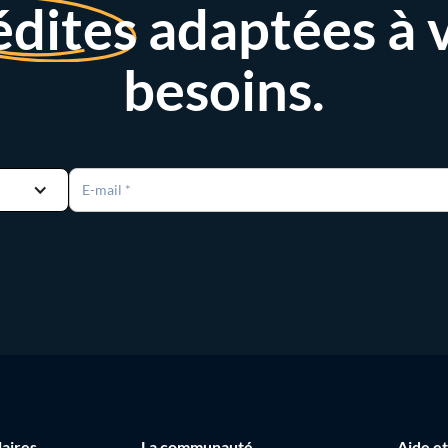
édites
adaptées à 
besoins.
laires
La communauté
Aide et