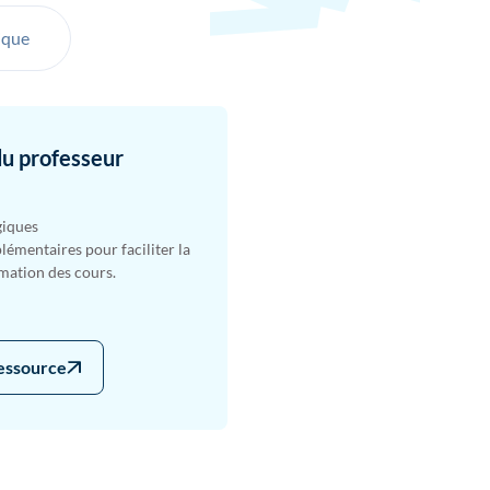
ique
du professeur
giques
émentaires pour faciliter la
imation des cours.
ressource