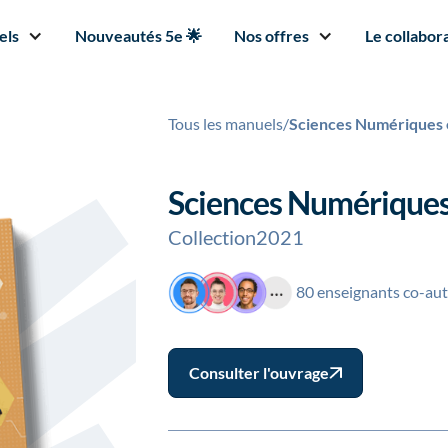
els
Nouveautés 5e 🌟
Nos offres
Le collabora
Tous les manuels
/
Sciences Numériques 
Sciences Numériques
Collection
2021
80 enseignants co-au
Consulter l'ouvrage