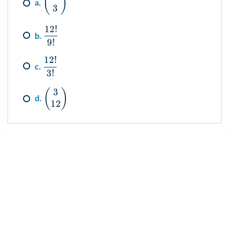
(
)
a.
3
12
!
b.
9
!
12
!
c.
3
!
3
(
)
d.
12