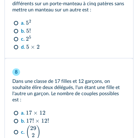
différents sur un porte-manteau à cinq patères sans
mettre un manteau sur un autre est :
2
5
a.
5
!
b.
5
2
c.
5
×
2
d.
8
Dans une classe de 17 filles et 12 garçons, on
souhaite élire deux délégués, l'un étant une fille et
l'autre un garçon. Le nombre de couples possibles
est :
17
×
12
a.
17
!
×
12
!
b.
29
(
)
c.
2