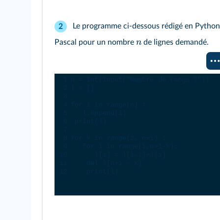
Le programme ci-dessous rédigé en Python p
2
n
Pascal pour un nombre
de lignes demandé.
Console Python
1
n
=
int
(
input
(
"Nombre de rangs ?"
))
2
l
=
 []
3
4
for
i
in
range
(
n
) :
5
l
.
append
(
1
)
6
print
(
l
)
7
8
for
k
in
range
(
2
, 
n
+
1
) :
9
for
i
in
range
(
1
,
n
+
1
-
k
):
10
l
[
i
] 
=
l
[
i
-
1
]
+
l
[
i
]
11
del
l
[
n
+
1
-
k
]
12
print
(
l
)