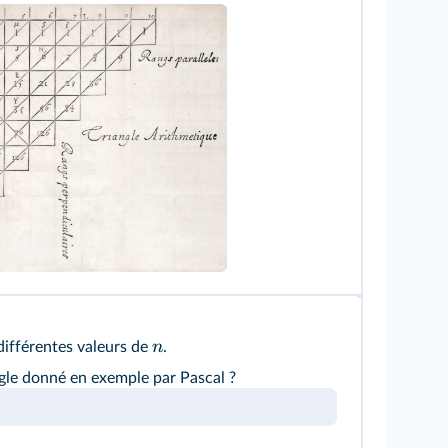
angle arithmétique
, Blaise Pascal, 1654.
n
ifférentes valeurs de
.
gle donné en exemple par Pascal ?