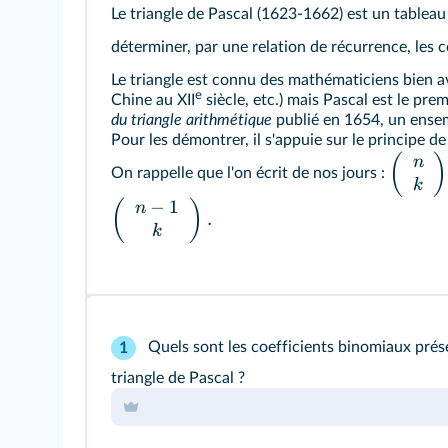
Le triangle de Pascal (1623-1662) est un tablea
déterminer, par une relation de récurrence, les 
Le triangle est connu des mathématiciens bien a
e
Chine au XII
siècle, etc.) mais Pascal est le pr
du triangle arithmétique
publié en 1654, un ensem
Pour les démontrer, il s'appuie sur le principe 
(
)
n
On rappelle que l'on écrit de nos jours :
k
−
1
(
)
n
.
k
Quels sont les coefficients binomiaux prése
1
triangle de Pascal ?