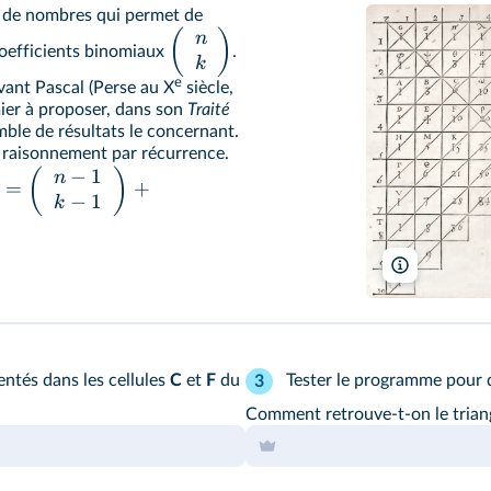
u de nombres qui permet de
(
)
n
coefficients binomiaux
.
k
e
vant Pascal (Perse au X
siècle,
emier à proposer, dans son
Traité
ble de résultats le concernant.
de raisonnement par récurrence.
−
1
(
)
n
=
+
−
1
k
Traité du tri
ntés dans les cellules
C
et
F
du
Tester le programme pour d
3
Comment retrouve-t-on le trian