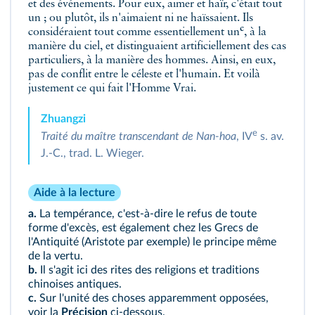
et des événements. Pour eux, aimer et haïr,
c'était tout
un ; ou plutôt, ils n'aimaient ni ne haïssaient. Ils
c
considéraient tout comme essentiellement un
, à la
manière du ciel, et distinguaient artificiellement des cas
particuliers, à la manière des hommes. Ainsi, en eux,
pas de conflit entre le céleste et l'humain. Et voilà
justement ce qui fait l'Homme Vrai.
Zhuangzi
e
Traité du maître transcendant de Nan-hoa
, IV
s. av.
J.-C., trad. L. Wieger.
Aide à la lecture
a.
La tempérance, c'est‑à‑dire le refus de toute
forme d'excès, est également chez les Grecs de
l'Antiquité (Aristote par exemple) le principe même
de la vertu.
b.
Il s'agit ici des rites des religions et traditions
chinoises antiques.
c.
Sur l'unité des choses apparemment opposées,
voir la
Précision
ci-dessous.