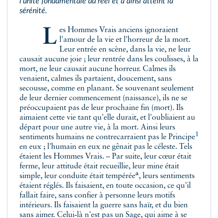
l'unité fondamentale du réel et a ainsi atteint la
sérénité.
Les Hommes Vrais anciens ignoraient
l'amour de la vie et l'horreur de la mort.
Leur entrée en scène, dans la vie, ne leur
causait aucune joie ; leur rentrée dans les coulisses, à la
mort, ne leur causait aucune horreur. Calmes ils
venaient, calmes ils partaient, doucement, sans
secousse, comme en planant. Se souvenant seulement
de leur dernier commencement (naissance), ils ne se
préoccupaient pas de leur prochaine fin (mort). Ils
aimaient cette vie tant qu'elle durait, et l'oubliaient au
départ pour une autre vie, à la mort. Ainsi leurs
1
sentiments humains ne contrecarraient pas
le Principe
en eux ; l'humain en eux ne gênait pas le céleste. Tels
étaient les Hommes Vrais. – Par suite, leur cœur était
ferme, leur attitude était recueillie, leur mine était
a
simple,
leur conduite était tempérée
, leurs sentiments
étaient réglés. Ils faisaient, en toute occasion, ce qu'il
fallait faire, sans confier à personne leurs motifs
intérieurs. Ils faisaient la guerre sans haïr, et du bien
sans aimer. Celui‑là n'est pas un Sage, qui aime à se