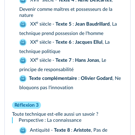
XVII
siècle -
Texte 4
:
René Descartes
,
Devenir comme maîtres et possesseurs de la
nature
e
XX
siècle -
Texte 5
:
Jean Baudrillard
, La
technique prend possession de l'homme
e
XX
siècle -
Texte 6
:
Jacques Ellul
, La
technique politique
e
XX
siècle -
Texte 7
:
Hans Jonas
, Le
principe de responsabilité
Texte complémentaire
:
Olivier Godard
, Ne
bloquons pas l'innovation
Réflexion 3
Toute technique est-elle aussi un savoir ?
Perspective : La connaissance
Antiquité -
Texte 8
:
Aristote
, Pas de