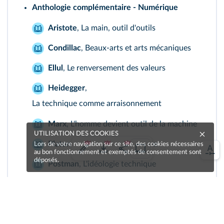
Anthologie complémentaire - Numérique
Aristote
,
La main, outil d'outils
Condillac
,
Beaux-arts et arts mécaniques
Ellul
,
Le renversement des valeurs
Heidegger
,
La technique comme arraisonnement
Marx
,
L'homme devient outil de la machine
UTILISATION DES COOKIES
Platon
,
Le mythe de Prométhée
Lors de votre navigation sur ce site, des cookies nécessaires
au bon fonctionnement et exemptés de consentement sont
déposés.
Postman
,
L'idéologie technique
Simondon
,
Réconcilier l'homme et la machine