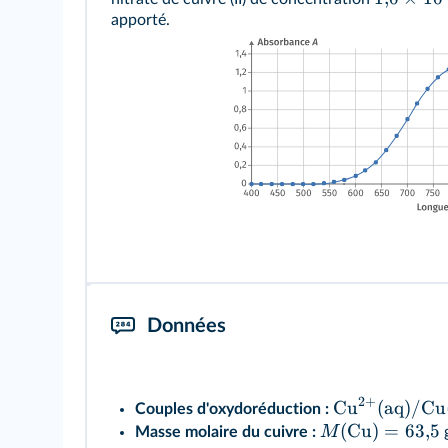
apporté.
Données
2
+
Cu
(aq)/Cu
Couples d'oxydoréduction :
(Cu)
=
63
,
5
M
Masse molaire du cuivre :