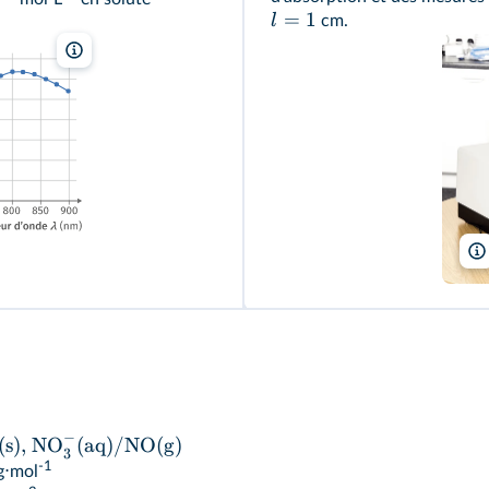
=
1
l
cm.
Lelivrescolaire.fr
−
(s), NO
(aq)/NO(g)
3
-1
g⋅mol