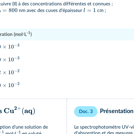
cuivre (II) à des concentrations différentes et connues ;
=
800
=
1
λ
l
nm avec des cuves d'épaisseur
cm ;
-1
ation (mol⋅L
)
−
3
0
×
1
0
−
3
0
×
1
0
−
2
2
×
1
0
−
2
0
×
1
0
2
+
Cu
aq
(
)
ns
Présentatio
Doc. 3
ption d'une solution de
Le spectrophotomètre UV‑visi
−
1
-1
d'absorption et des mesures 
mol⋅L
en soluté