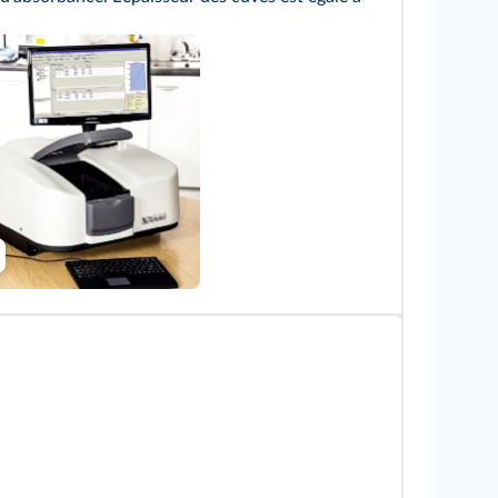
Martyn F. Chillmaid/SPL