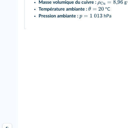
=
8
,
96
ρ
Masse volumique du cuivre :
g
Cu
=
20
θ
Température ambiante :
°C
=
1
013
p
Pression ambiante :
hPa