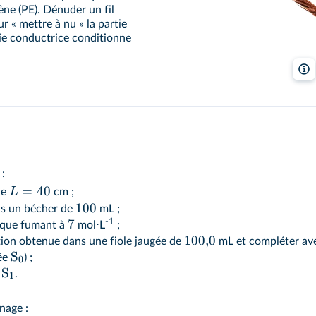
ène (PE). Dénuder un fil
ur « mettre à nu » la partie
tie conductrice conditionne
 :
=
40
L
de
cm ;
100
ans un bécher de
mL ;
-1
7
rique fumant à
mol⋅L
;
100
,
0
lution obtenue dans une fiole jaugée de
mL et compléter avec 
S
lée
) ;
0
S
n
.
1
nage :