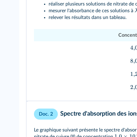
réaliser plusieurs solutions de nitrate de 
mesurer l'absorbance de ces solutions à
relever les résultats dans un tableau.
Concentr
4
,
8
,
1
,
2
,
Spectre d'absorption des io
Doc. 2
Le graphique suivant présente le spectre d'absor
1
,
0
×
1
0
nitrate de cuivre (II) de concentration