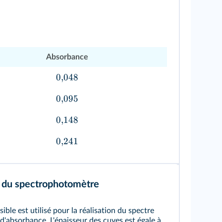
Absorbance
0
,
048
0
,
095
0
,
148
0
,
241
n du spectrophotomètre
ble est utilisé pour la réalisation du spectre
d'absorbance. L'épaisseur des cuves est égale à