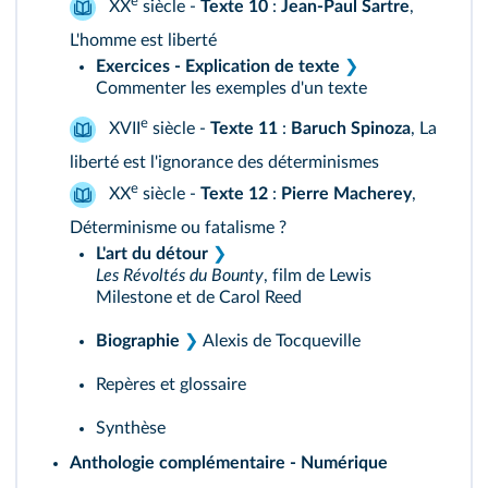
e
XX
siècle -
Texte 10
:
Jean-Paul Sartre
,
L'homme est liberté
Exercices - Explication de texte
❯
Commenter les exemples d'un texte
e
XVII
siècle -
Texte 11
:
Baruch Spinoza
, La
liberté est l'ignorance des déterminismes
e
XX
siècle -
Texte 12
:
Pierre Macherey
,
Déterminisme ou fatalisme ?
L'art du détour
❯
Les Révoltés du Bounty
, film de Lewis
Milestone et de Carol Reed
Biographie
❯
Alexis de Tocqueville
Repères et glossaire
Synthèse
Anthologie complémentaire - Numérique