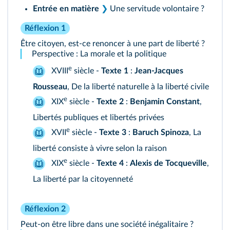
Entrée en matière
❯
Une servitude volontaire ?
Réflexion 1
Être citoyen, est-ce renoncer à une part de liberté ?
Perspective : La morale et la politique
e
XVIII
siècle -
Texte 1
:
Jean-Jacques
Rousseau
, De la liberté naturelle à la liberté civile
e
XIX
siècle -
Texte 2
:
Benjamin Constant
,
Libertés publiques et libertés privées
e
XVII
siècle -
Texte 3
:
Baruch Spinoza
, La
liberté consiste à vivre selon la raison
e
XIX
siècle -
Texte 4
:
Alexis de Tocqueville
,
La liberté par la citoyenneté
Réflexion 2
Peut‑on être libre dans une société inégalitaire ?