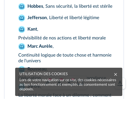
Hobbes
,
Sans sécurité, la liberté est stérile
Jefferson
,
Liberté et liberté légitime
Kant
,
Prévisibilité de nos actions et liberté morale
Marc Aurèle
,
Continuité logique de toute chose et harmonie
de l'univers
Rousseau
,
UTILISATION DES COOKIES
L'éducation comme remède à la dépendance
Lors de votre navigation sur ce site, des cookies nécessaires
au bon fonctionnement et exemptés de consentement sont
Sartre
,
déposés.
La liberté morale face à un dilemme : comment
choisir ?
Sénèque
,
Liberté, hasard et destin : l'importance du choix