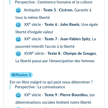
Perspective : L'existence humaine et la culture
Antiquité -
Texte 5
:
Cicéron
, Garantir à
tous la même liberté
e
XX
siècle -
Texte 6
:
John Rawls
, Une égale
liberté d'inégale valeur
e
XX
siècle -
Texte 7
:
Jean-Fabien Spitz
, La
pauvreté interdit l'accès à la liberté
e
XVIII
siècle -
Texte 8
:
Olympe de Gouges
,
La liberté passe par l'émancipation des femmes
Réflexion 3
Est‑on libre malgré ce qui peut nous déterminer ?
Perspective : La connaissance
e
XX
siècle -
Texte 9
:
Pierre Bourdieu
, Les
déterminations sociales limitent notre liberté